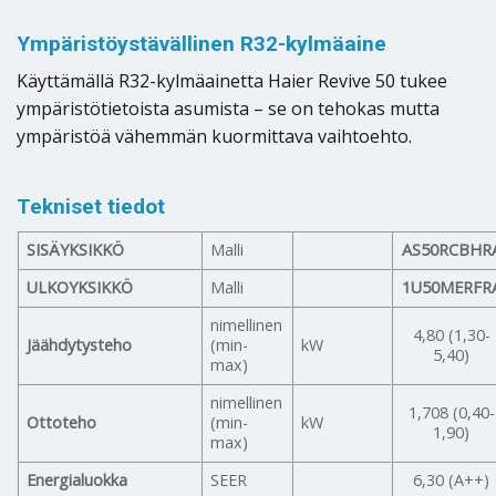
Ympäristöystävällinen R32-kylmäaine
Käyttämällä R32-kylmäainetta Haier Revive 50 tukee
ympäristötietoista asumista – se on tehokas mutta
ympäristöä vähemmän kuormittava vaihtoehto.
Tekniset tiedot
SISÄYKSIKKÖ
Malli
AS50RCBHR
ULKOYKSIKKÖ
Malli
1U50MERFR
nimellinen
4,80 (1,30-
Jäähdytysteho
(min-
kW
5,40)
max)
nimellinen
1,708 (0,40-
Ottoteho
(min-
kW
1,90)
max)
Energialuokka
SEER
6,30 (A++)