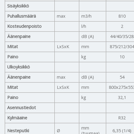
Sisäyksikkö
Puhallusmäärä
max
m3/h
810
Kosteudenpoisto
l/h
2
Äänenpaine
dB (A)
44/40/35/28
Mitat
LxSxK
mm
875/212/30
Paino
kg
10
Ulkoyksikkö
Äänenpaine
max
dB (A)
54
Mitat
LxSxK
mm
800x275x55
Paino
kg
32,1
Asennustiedot
Kylmäaine
R32
mm
Nesteputki
Ø
6,35 (1/4)
(tuumaa)