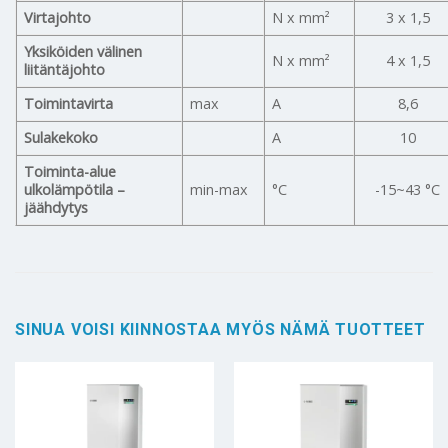
Virtajohto
N x mm²
3 x 1,5
Yksiköiden välinen
N x mm²
4 x 1,5
liitäntäjohto
Toimintavirta
max
A
8,6
Sulakekoko
A
10
Toiminta-alue
ulkolämpötila –
min-max
°C
-15~43 °C
jäähdytys
SINUA VOISI KIINNOSTAA MYÖS NÄMÄ TUOTTEET