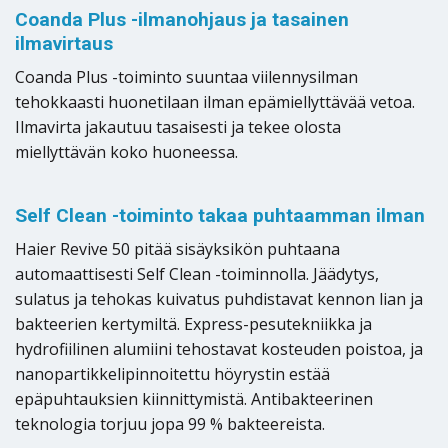
Coanda Plus -ilmanohjaus ja tasainen
ilmavirtaus
Coanda Plus -toiminto suuntaa viilennysilman
tehokkaasti huonetilaan ilman epämiellyttävää vetoa.
Ilmavirta jakautuu tasaisesti ja tekee olosta
miellyttävän koko huoneessa.
Self Clean -toiminto takaa puhtaamman ilman
Haier Revive 50 pitää sisäyksikön puhtaana
automaattisesti Self Clean -toiminnolla. Jäädytys,
sulatus ja tehokas kuivatus puhdistavat kennon lian ja
bakteerien kertymiltä. Express-pesutekniikka ja
hydrofiilinen alumiini tehostavat kosteuden poistoa, ja
nanopartikkelipinnoitettu höyrystin estää
epäpuhtauksien kiinnittymistä. Antibakteerinen
teknologia torjuu jopa 99 % bakteereista.