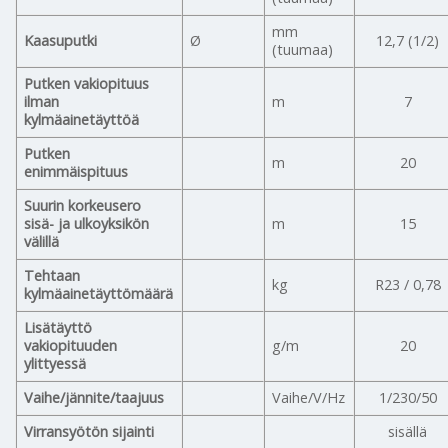
mm
Kaasuputki
Ø
12,7 (1/2)
(tuumaa)
Putken vakiopituus
ilman
m
7
kylmäainetäyttöä
Putken
m
20
enimmäispituus
Suurin korkeusero
sisä- ja ulkoyksikön
m
15
välillä
Tehtaan
kg
R23 / 0,78
kylmäainetäyttömäärä
Lisätäyttö
vakiopituuden
g/m
20
ylittyessä
Vaihe/jännite/taajuus
Vaihe/V/Hz
1/230/50
Virransyötön sijainti
sisällä