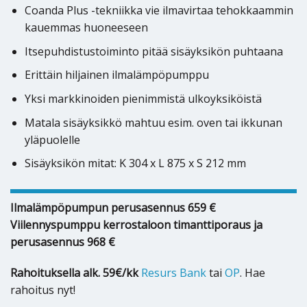
Coanda Plus -tekniikka vie ilmavirtaa tehokkaammin
kauemmas huoneeseen
Itsepuhdistustoiminto pitää sisäyksikön puhtaana
Erittäin hiljainen ilmalämpöpumppu
Yksi markkinoiden pienimmistä ulkoyksiköistä
Matala sisäyksikkö mahtuu esim. oven tai ikkunan
yläpuolelle
Sisäyksikön mitat: K 304 x L 875 x S 212 mm
Ilmalämpöpumpun perusasennus 659 €
Viilennyspumppu kerrostaloon timanttiporaus ja
perusasennus 968 €
Rahoituksella alk. 59€/kk
Resurs Bank
tai
OP
. Hae
rahoitus nyt!