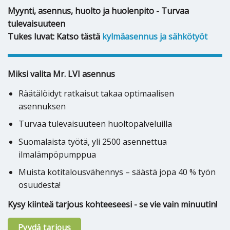
Myynti, asennus, huolto ja huolenpito - Turvaa
tulevaisuuteen
Tukes luvat: Katso tästä
kylmäasennus ja sähkötyöt
Miksi valita Mr. LVI asennus
Räätälöidyt ratkaisut takaa optimaalisen
asennuksen
Turvaa tulevaisuuteen huoltopalveluilla
Suomalaista työtä, yli 2500 asennettua
ilmalämpöpumppua
Muista kotitalousvähennys – säästä jopa 40 % työn
osuudesta!
Kysy kiinteä tarjous kohteeseesi - se vie vain minuutin!
Pyydä tarjous