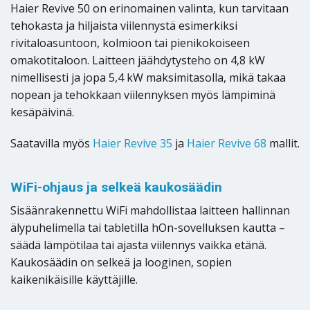
Haier Revive 50 on erinomainen valinta, kun tarvitaan
tehokasta ja hiljaista viilennystä esimerkiksi
rivitaloasuntoon, kolmioon tai pienikokoiseen
omakotitaloon. Laitteen jäähdytysteho on 4,8 kW
nimellisesti ja jopa 5,4 kW maksimitasolla, mikä takaa
nopean ja tehokkaan viilennyksen myös lämpiminä
kesäpäivinä.
Saatavilla myös
Haier Revive 35
ja
Haier Revive 68
mallit.
WiFi-ohjaus ja selkeä kaukosäädin
Sisäänrakennettu WiFi mahdollistaa laitteen hallinnan
älypuhelimella tai tabletilla hOn-sovelluksen kautta –
säädä lämpötilaa tai ajasta viilennys vaikka etänä.
Kaukosäädin on selkeä ja looginen, sopien
kaikenikäisille käyttäjille.