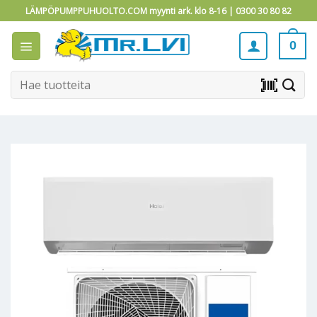
Skip
LÄMPÖPUMPPUHUOLTO.COM myynti ark. klo 8-16 |
0300 30 80 82
to
content
0
Etsi:
barcode_scanner