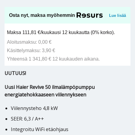
Osta nyt, maksa myöhemmin
Lue lisää
Maksa 111,81 €/kuukausi 12 kuukautta (0% korko).
Aloitusmaksu: 0,00 €
Käsittelymaksu: 3,90 €
Yhteensä 1 341,80 € 12 kuukauden aikana.
UUTUUS!
Uusi Haier Revive 50 ilmalämpöpumppu
energiatehokkaaseen viilennykseen
Viilennysteho 4,8 kW
SEER: 6,3 / A++
Integroitu WiFi etäohjaus