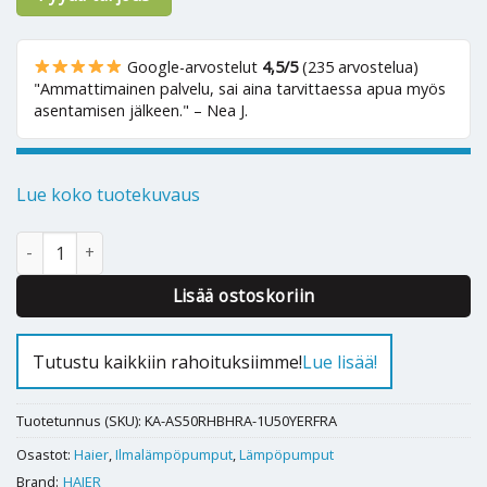
Google-arvostelut
4,5/5
(235 arvostelua)
"Ammattimainen palvelu, sai aina tarvittaessa apua myös
asentamisen jälkeen." – Nea J.
Lue koko tuotekuvaus
Ilmalämpöpumppu Haier Revive 50 määrä
Alternative:
Lisää ostoskoriin
Tutustu kaikkiin rahoituksiimme!
Lue lisää!
Tuotetunnus (SKU):
KA-AS50RHBHRA-1U50YERFRA
Osastot:
Haier
,
Ilmalämpöpumput
,
Lämpöpumput
Brand:
HAIER