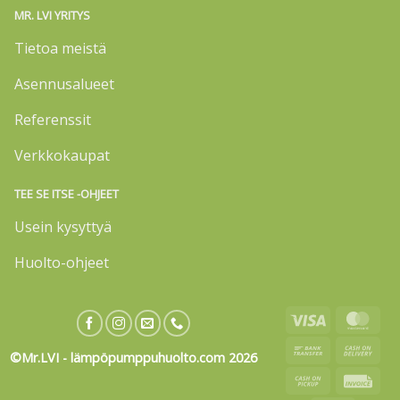
MR. LVI YRITYS
Tietoa meistä
Asennusalueet
Referenssit
Verkkokaupat
TEE SE ITSE -OHJEET
Usein kysyttyä
Huolto-ohjeet
Visa
Mas
Bank
Cas
©Mr.LVI - lämpöpumppuhuolto.com 2026
Transfer
On
Cash
Invo
Deli
on