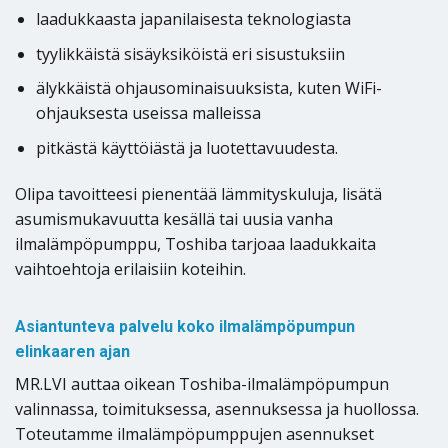
laadukkaasta japanilaisesta teknologiasta
tyylikkäistä sisäyksiköistä eri sisustuksiin
älykkäistä ohjausominaisuuksista, kuten WiFi-
ohjauksesta useissa malleissa
pitkästä käyttöiästä ja luotettavuudesta.
Olipa tavoitteesi pienentää lämmityskuluja, lisätä
asumismukavuutta kesällä tai uusia vanha
ilmalämpöpumppu, Toshiba tarjoaa laadukkaita
vaihtoehtoja erilaisiin koteihin.
Asiantunteva palvelu koko ilmalämpöpumpun
elinkaaren ajan
MR.LVI auttaa oikean Toshiba-ilmalämpöpumpun
valinnassa, toimituksessa, asennuksessa ja huollossa.
Toteutamme ilmalämpöpumppujen asennukset