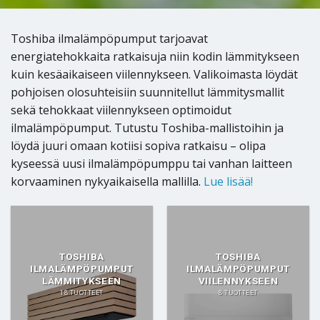
Toshiba ilmalämpöpumput tarjoavat
energiatehokkaita ratkaisuja niin kodin lämmitykseen
kuin kesäaikaiseen viilennykseen. Valikoimasta löydät
pohjoisen olosuhteisiin suunnitellut lämmitysmallit
sekä tehokkaat viilennykseen optimoidut
ilmalämpöpumput. Tutustu Toshiba-mallistoihin ja
löydä juuri omaan kotiisi sopiva ratkaisu – olipa
kyseessä uusi ilmalämpöpumppu tai vanhan laitteen
korvaaminen nykyaikaisella mallilla.
Lue lisää!
TOSHIBA
TOSHIBA
ILMALÄMPÖPUMPUT
ILMALÄMPÖPUMPUT
LÄMMITYKSEEN
VIILENNYKSEEN
18 TUOTTEET
8 TUOTTEET