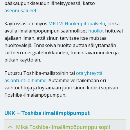
pääkaupunkiseudun läheisyydessä, katso
asennusalueet
.
Käytössäsi on myös
MR.LVI Huolenpitopalvelu
, jonka
avulla ilmalämpöpumpun säännölliset
huollot
hoituvat
ajallaan ilman, että sinun tarvitsee itse muistaa
huoltovälejä. Ennakoiva huolto auttaa säilyttämään
laitteen energiatehokkuuden, toimintavarmuuden ja
pitkän käyttöiän.
Tutustu Toshiba-mallistoihin tai
ota yhteyttä
asiantuntijoihimme
. Autamme vertailemaan eri
vaihtoehtoja ja löytämään juuri sinun kotiisi sopivan
Toshiba-ilmalämpöpumpun.
UKK – Toshiba ilmalämpöpumput
Mikä Toshiba-ilmalämpöpumppu sopii