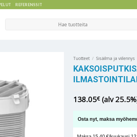
VELUT
REFERENSSIT
Etsi:
Tuotteet
/
Sisäilma ja viilennys
KAKSOISPUTKI
ILMASTOINTILA
138.05
(alv 25.5%
€
Osta nyt, maksa myöhem
Maksa 15,40 €/kuukausi 12 