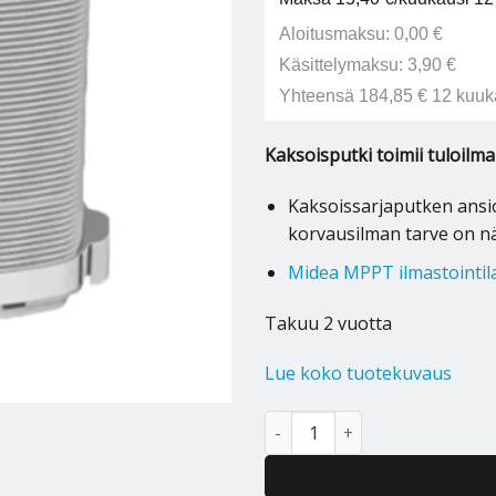
Aloitusmaksu: 0,00 €
Käsittelymaksu: 3,90 €
Yhteensä 184,85 € 12 kuuk
Kaksoisputki toimii tuloilm
Kaksoissarjaputken ansi
korvausilman tarve on n
Midea MPPT ilmastointil
Takuu 2 vuotta
Lue koko tuotekuvaus
Kaksoisputkisarja Midea MPPT i
Alternative: