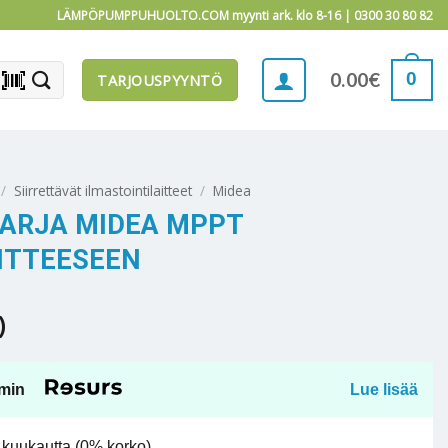
LÄMPÖPUMPPUHUOLTO.COM myynti ark. klo 8-16 |
0300 30 80 82
barcode_scanner
0
0.00
€
TARJOUSPYYNTÖ
/
Siirrettävät ilmastointilaitteet
/
Midea
SARJA MIDEA MPPT
ITTEESEEN
)
min
Lue lisää
kuukautta (0% korko).