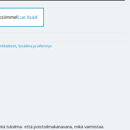
ksiimme!
Lue lisää!
ntilaitteet
,
Sisäilma ja viilennys
 sekä tuloilma- että poistoilmakanavana, mikä varmistaa