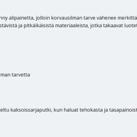
nny alipainetta, jolloin korvausilman tarve vähenee merkit
stävistä ja pitkäikäisistä materiaaleista, jotka takaavat luo
lman tarvetta
iteltu kaksoissarjaputki, kun haluat tehokasta ja tasapaino