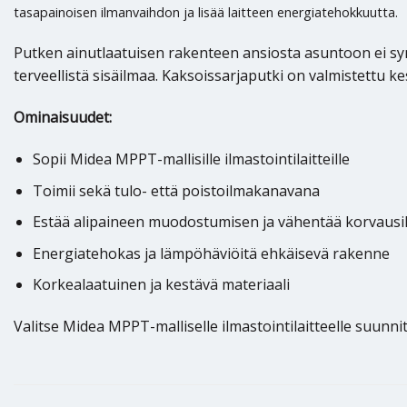
tasapainoisen ilmanvaihdon ja lisää laitteen energiatehokkuutta.
Putken ainutlaatuisen rakenteen ansiosta asuntoon ei sy
terveellistä sisäilmaa. Kaksoissarjaputki on valmistettu ke
Ominaisuudet:
Sopii Midea MPPT-mallisille ilmastointilaitteille
Toimii sekä tulo- että poistoilmakanavana
Estää alipaineen muodostumisen ja vähentää korvausi
Energiatehokas ja lämpöhäviöitä ehkäisevä rakenne
Korkealaatuinen ja kestävä materiaali
Valitse Midea MPPT-malliselle ilmastointilaitteelle suunn