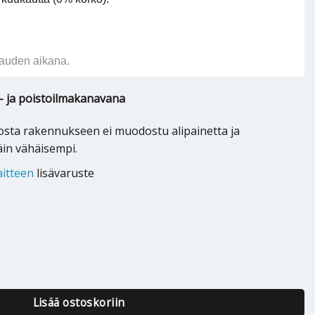
auden aikana.
a- ja poistoilmakanavana
osta rakennukseen ei muodostu alipainetta ja
äin vähäisempi.
aitteen
lisävaruste
lmastointilaitteeseen määrä
Lisää ostoskoriin