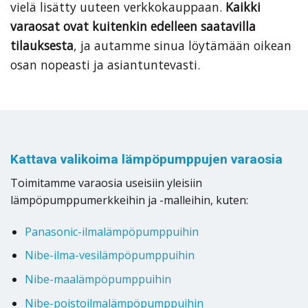
vielä lisätty uuteen verkkokauppaan.
Kaikki
varaosat ovat kuitenkin edelleen saatavilla
tilauksesta
, ja autamme sinua löytämään oikean
osan nopeasti ja asiantuntevasti.
Kattava valikoima lämpöpumppujen varaosia
Toimitamme varaosia useisiin yleisiin
lämpöpumppumerkkeihin ja -malleihin, kuten:
Panasonic-ilmalämpöpumppuihin
Nibe-ilma-vesilämpöpumppuihin
Nibe-maalämpöpumppuihin
Nibe-poistoilmalämpöpumppuihin