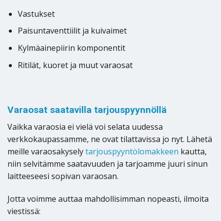
Vastukset
Paisuntaventtiilit ja kuivaimet
Kylmäainepiirin komponentit
Ritilät, kuoret ja muut varaosat
Varaosat saatavilla tarjouspyynnöllä
Vaikka varaosia ei vielä voi selata uudessa
verkkokaupassamme, ne ovat tilattavissa jo nyt. Lähetä
meille varaosakysely
tarjouspyyntölomakkeen
kautta,
niin selvitämme saatavuuden ja tarjoamme juuri sinun
laitteeseesi sopivan varaosan.
Jotta voimme auttaa mahdollisimman nopeasti, ilmoita
viestissä: