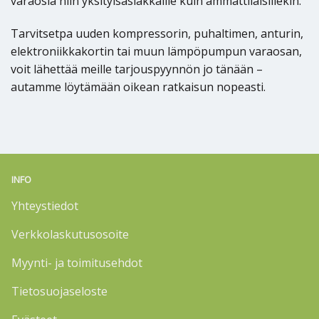
varaosia niin yksityisasiakkaille kuin ammattilaisillekin.
Tarvitsetpa uuden kompressorin, puhaltimen, anturin,
elektroniikkakortin tai muun lämpöpumpun varaosan,
voit lähettää meille tarjouspyynnön jo tänään –
autamme löytämään oikean ratkaisun nopeasti.
INFO
Yhteystiedot
Verkkolaskutusosoite
Myynti- ja toimitusehdot
Tietosuojaseloste