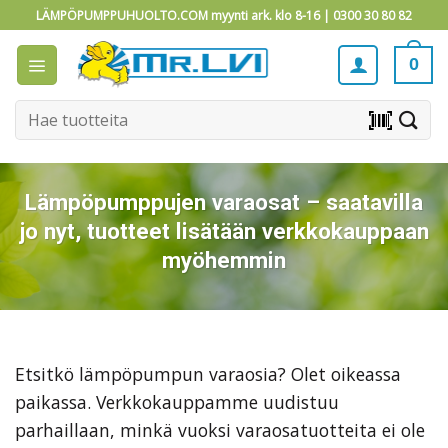
Skip
LÄMPÖPUMPPUHUOLTO.COM myynti ark. klo 8-16 |
0300 30 80 82
to
content
0
Etsi:
barcode_scanner
Lämpöpumppujen varaosat – saatavilla
jo nyt, tuotteet lisätään verkkokauppaan
myöhemmin
Etsitkö lämpöpumpun varaosia? Olet oikeassa
paikassa. Verkkokauppamme uudistuu
parhaillaan, minkä vuoksi varaosatuotteita ei ole