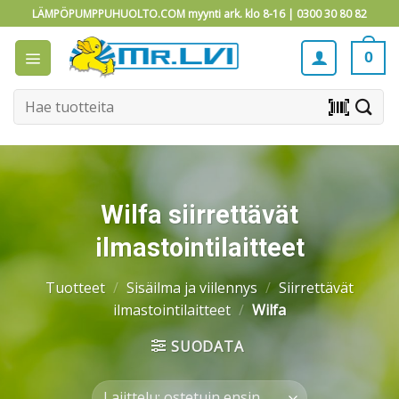
Skip
LÄMPÖPUMPPUHUOLTO.COM myynti ark. klo 8-16 |
0300 30 80 82
to
content
0
Etsi:
barcode_scanner
Wilfa siirrettävät
ilmastointilaitteet
Tuotteet
/
Sisäilma ja viilennys
/
Siirrettävät
ilmastointilaitteet
/
Wilfa
SUODATA