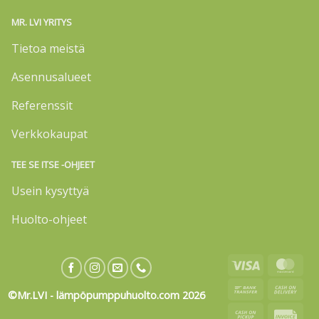
MR. LVI YRITYS
Tietoa meistä
Asennusalueet
Referenssit
Verkkokaupat
TEE SE ITSE -OHJEET
Usein kysyttyä
Huolto-ohjeet
Visa
Mas
Bank
Cas
©Mr.LVI - lämpöpumppuhuolto.com 2026
Transfer
On
Cash
Invo