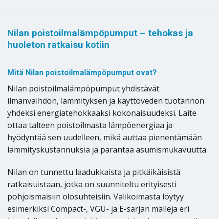
Nilan poistoilmalämpöpumput – tehokas ja
huoleton ratkaisu kotiin
Mitä Nilan poistoilmalämpöpumput ovat?
Nilan poistoilmalämpöpumput yhdistävät
ilmanvaihdon, lämmityksen ja käyttöveden tuotannon
yhdeksi energiatehokkaaksi kokonaisuudeksi. Laite
ottaa talteen poistoilmasta lämpöenergiaa ja
hyödyntää sen uudelleen, mikä auttaa pienentämään
lämmityskustannuksia ja parantaa asumismukavuutta.
Nilan on tunnettu laadukkaista ja pitkäikäisistä
ratkaisuistaan, jotka on suunniteltu erityisesti
pohjoismaisiin olosuhteisiin. Valikoimasta löytyy
esimerkiksi Compact-, VGU- ja E-sarjan malleja eri