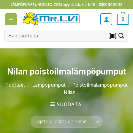
Skip
LÄMPÖPUMPPUHUOLTO.COM myynti ark. klo 8-16 |
0300 30 80 82
to
content
0
Etsi:
barcode_scanner
Nilan poistoilmalämpöpumput
Tuotteet
/
Lämpöpumput
/
Poistoilmalämpöpumput
/
Nilan
SUODATA