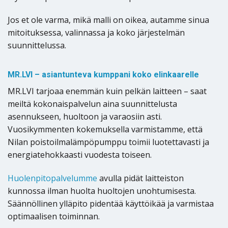
Jos et ole varma, mikä malli on oikea, autamme sinua
mitoituksessa, valinnassa ja koko järjestelmän
suunnittelussa.
MR.LVI – asiantunteva kumppani koko elinkaarelle
MR.LVI tarjoaa enemmän kuin pelkän laitteen – saat
meiltä kokonaispalvelun aina suunnittelusta
asennukseen, huoltoon ja varaosiin asti.
Vuosikymmenten kokemuksella varmistamme, että
Nilan poistoilmalämpöpumppu toimii luotettavasti ja
energiatehokkaasti vuodesta toiseen.
Huolenpitopalvelumme
avulla pidät laitteiston
kunnossa ilman huolta huoltojen unohtumisesta.
Säännöllinen ylläpito pidentää käyttöikää ja varmistaa
optimaalisen toiminnan.