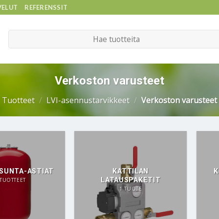
VELUT
REFERENSSIT
Etsi:
Verkoston varusteet
Tuotteet
/
LVI-asennustarvikkeet
/
Verkoston varusteet
SUNTA-ASTIAT
KATTILAN
K
LATAUSPAKETIT
 TUOTTEET
1 TUOTE