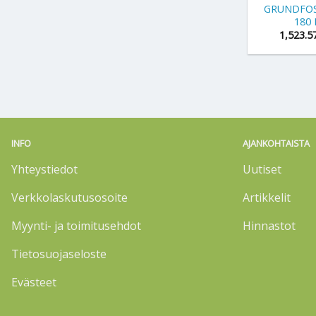
GRUNDFOS
180 
1,523.5
INFO
AJANKOHTAISTA
Yhteystiedot
Uutiset
Verkkolaskutusosoite
Artikkelit
Myynti- ja toimitusehdot
Hinnastot
Tietosuojaseloste
Evästeet