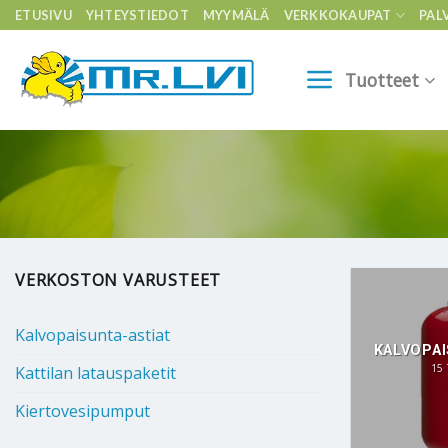
Skip
ETUSIVU
YHTEYSTIEDOT
MYYMÄLÄ
VERKKOKAUPAT
PAL
to
content
Tuotteet
VERKOSTON VARUSTEET
Kalvopaisunta-astiat
KALVOPAI
15
Kattilan latauspaketit
Kiertovesipumput