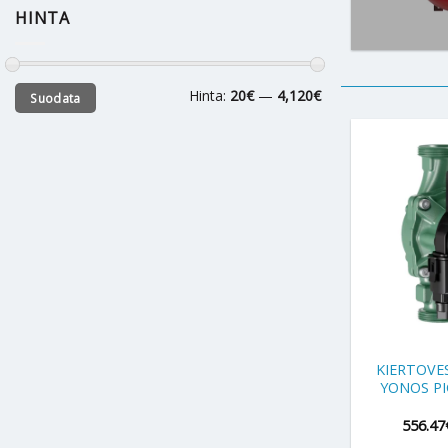
HINTA
Minimihinta
Maksimihinta
Hinta:
20€
—
4,120€
Suodata
+
KIERTOVE
YONOS PIC
556.47