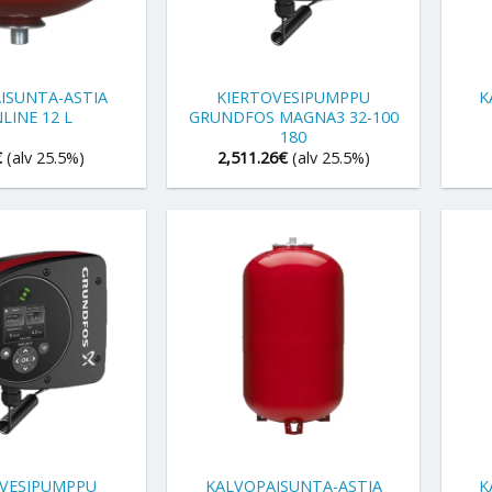
+
+
ISUNTA-ASTIA
KIERTOVESIPUMPPU
K
LINE 12 L
GRUNDFOS MAGNA3 32-100
180
€
(alv 25.5%)
2,511.26
€
(alv 25.5%)
+
+
OVESIPUMPPU
KALVOPAISUNTA-ASTIA
K