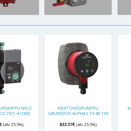
+
+
SIPUMPPU WILO
KIERTOVESIPUMPPU
K
O 25/1-4-(180)
GRUNDFOS ALPHA2 15-40 130
€
(alv 25.5%)
833.57
€
(alv 25.5%)