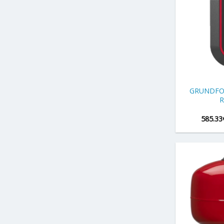
+
GRUNDFO
R
585.33