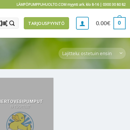
LÄMPÖPUMPPUHUOLTO.COM myynti ark. klo 8-16 |
0300 30 80 82
barcode_scanner
0
0.00
€
TARJOUSPYYNTÖ
IERTOVESIPUMPUT
19 TUOTTEET