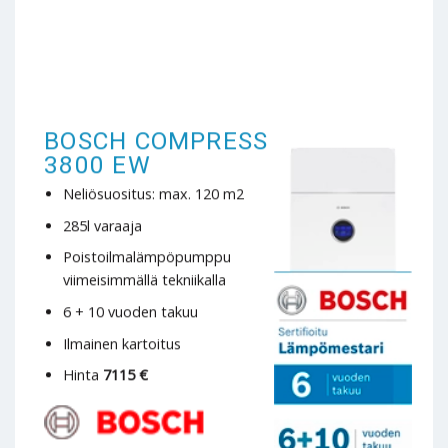
BOSCH COMPRESS
3800 EW
Neliösuositus: max. 120 m2
285l varaaja
Poistoilmalämpöpumppu
viimeisimmällä tekniikalla
6 + 10 vuoden takuu
Ilmainen kartoitus
Hinta
7115 €