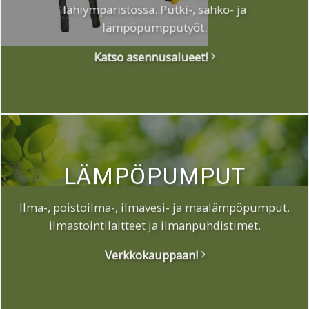
lähiympäristössä. Putki-, sähkö- ja
lämpöpumpputyöt.
Katso asennusalueet!
LÄMPÖPUMPUT
Ilma-, poistoilma-, ilmavesi- ja maalämpöpumput,
ilmastointilaitteet ja ilmanpuhdistimet.
Verkkokauppaan!