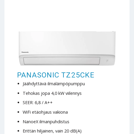
PANASONIC TZ25CKE
Jäähdyttävä ilmalämpöpumppu
Tehokas jopa 4,0 kW viilennys
SEER: 6,8 / A++
WiFi etäohjaus vakiona
NanoeX ilmanpuhdistus
Erittän hiljainen, vain 20 dB(A)