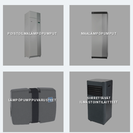
POISTOILMALÄMPÖPUMPUT
MAALÄMPÖPUMPUT
SIIRRETTÄVÄT
LÄMPÖPUMPPUVARUSTEET
ILMASTOINTILAITTEET