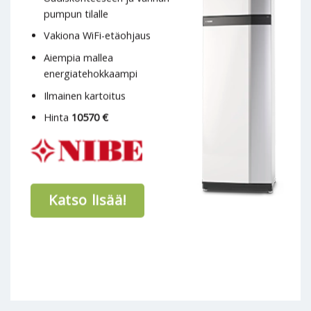
pumpun tilalle
Vakiona WiFi-etäohjaus
Aiempia mallea
energiatehokkaampi
Ilmainen kartoitus
Hinta
10570 €
Katso lisää!