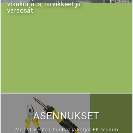
vikakorjaus, tarvikkeet ja
varaosat
ASENNUKSET
Mr. LVI asentaa, huoltaa ja korjaa PK-seudun