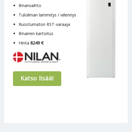
Ilmanvaihto
Tuloilman lämmitys / viilennys
Ruostumaton RST-varaaja
Ilmainen kartoitus
Hinta
8249 €
Katso lisää!