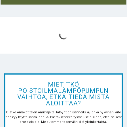
MIETITKÖ
POISTOILMALÄMPÖPUMPUN
VAIHTOA, ETKÄ TIEDÄ MISTÄ
ALOITTAA?
Oletko omakotitalon omistaja tai taloyhtiön isännöitsijä, jonka nykyinen laite
lähestyy käyttöikänsä loppua? Päätöksenteko tyssää usein siihen, ettei selkeää
prosessia ole. Me autamme tekemään siitä yksinkertaista.