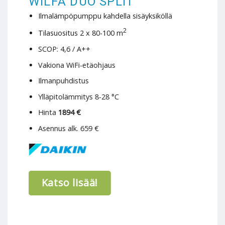
WILFA DUO SPLIT
Ilmalämpöpumppu kahdella sisäyksiköllä
2
Tilasuositus 2 x 80-100 m
SCOP: 4,6 / A++
Vakiona WiFi-etäohjaus
Ilmanpuhdistus
Ylläpitolämmitys 8-28 °C
Hinta
1894 €
Asennus alk. 659 €
Katso lisää!