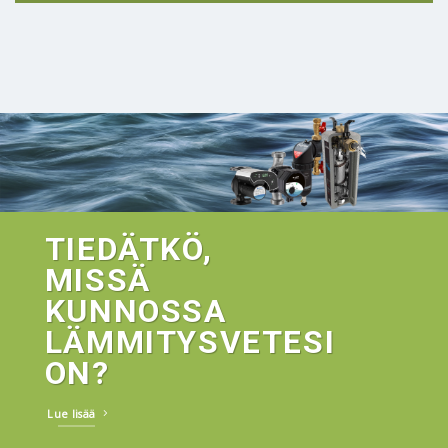
TIEDÄTKÖ,
MISSÄ
KUNNOSSA
LÄMMITYSVETESI
ON?
Lue lisää