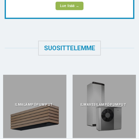
Lue lisää →
SUOSITTELEMME
ILMALÄMPÖPUMPUT
ILMAVESILÄMPÖPUMPUT