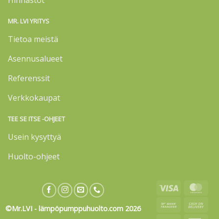
MR. LVI YRITYS
Tietoa meistä
Asennusalueet
Referenssit
Verkkokaupat
TEE SE ITSE -OHJEET
Usein kysyttyä
Huolto-ohjeet
Visa
Mas
Bank
Cas
©Mr.LVI - lämpöpumppuhuolto.com 2026
Transfer
On