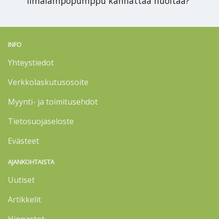
ilmalämpöpumppu kannattaa huoltaa?
INFO
Yhteystiedot
Verkkolaskutusosoite
Myynti- ja toimitusehdot
Tietosuojaseloste
Evästeet
AJANKOHTAISTA
Uutiset
Artikkelit
Hinnastot