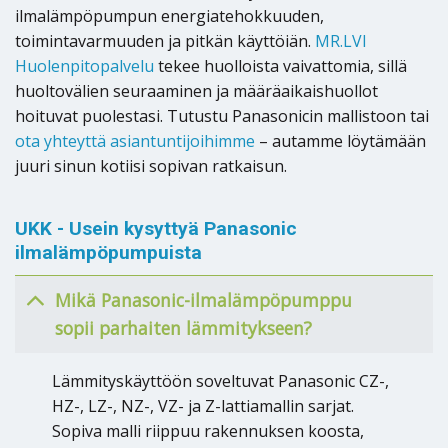
ilmalämpöpumpun energiatehokkuuden,
toimintavarmuuden ja pitkän käyttöiän.
MR.LVI
Huolenpitopalvelu
tekee huolloista vaivattomia, sillä
huoltovälien seuraaminen ja määräaikaishuollot
hoituvat puolestasi. Tutustu Panasonicin mallistoon tai
ota yhteyttä asiantuntijoihimme
– autamme löytämään
juuri sinun kotiisi sopivan ratkaisun.
UKK - Usein kysyttyä Panasonic
ilmalämpöpumpuista
Mikä Panasonic-ilmalämpöpumppu
sopii parhaiten lämmitykseen?
Lämmityskäyttöön soveltuvat Panasonic CZ-,
HZ-, LZ-, NZ-, VZ- ja Z-lattiamallin sarjat.
Sopiva malli riippuu rakennuksen koosta,