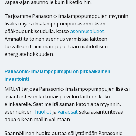
vapaa-ajan asunnolle kuin liiketiloihin.
Tarjoamme Panasonic-ilmalämpöpumppujen myynnin
lisäksi myös ilmalämpöpumpun asennuksen
pääkaupunkiseudulla, katso
asennusalueet
.
Ammattitaitoinen asennus varmistaa laitteen
turvallisen toiminnan ja parhaan mahdollisen
energiatehokkuuden.
Panasonic-ilmalämpöpumppu on pitkäaikainen
investointi
MR.LVI tarjoaa Panasonic-ilmalämpöpumppujen lisäksi
asiantuntevan kokonaispalvelun laitteen koko
elinkaarelle. Saat meiltä saman katon alta myynnin,
asennuksen,
huollot
ja
varaosat
sekä asiantuntevaa
apua oikean mallin valintaan.
Säännöllinen huolto auttaa säilyttämään Panasonic-