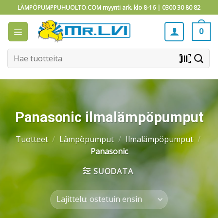
Skip
LÄMPÖPUMPPUHUOLTO.COM myynti ark. klo 8-16 |
0300 30 80 82
to
content
0
Etsi:
barcode_scanner
Panasonic ilmalämpöpumput
Tuotteet
/
Lämpöpumput
/
Ilmalämpöpumput
/
Panasonic
SUODATA