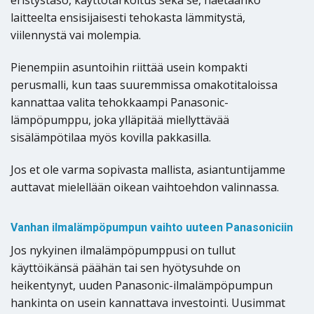
eristystaso, käyttötarkoitus sekä se, haetaanko
laitteelta ensisijaisesti tehokasta lämmitystä,
viilennystä vai molempia.
Pienempiin asuntoihin riittää usein kompakti
perusmalli, kun taas suuremmissa omakotitaloissa
kannattaa valita tehokkaampi Panasonic-
lämpöpumppu, joka ylläpitää miellyttävää
sisälämpötilaa myös kovilla pakkasilla.
Jos et ole varma sopivasta mallista, asiantuntijamme
auttavat mielellään oikean vaihtoehdon valinnassa.
Vanhan ilmalämpöpumpun vaihto uuteen Panasoniciin
Jos nykyinen ilmalämpöpumppusi on tullut
käyttöikänsä päähän tai sen hyötysuhde on
heikentynyt, uuden Panasonic-ilmalämpöpumpun
hankinta on usein kannattava investointi. Uusimmat