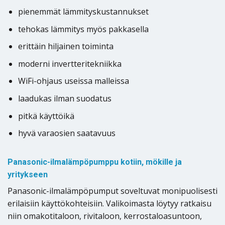
pienemmät lämmityskustannukset
tehokas lämmitys myös pakkasella
erittäin hiljainen toiminta
moderni invertteritekniikka
WiFi-ohjaus useissa malleissa
laadukas ilman suodatus
pitkä käyttöikä
hyvä varaosien saatavuus
Panasonic-ilmalämpöpumppu kotiin, mökille ja
yritykseen
Panasonic-ilmalämpöpumput soveltuvat monipuolisesti
erilaisiin käyttökohteisiin. Valikoimasta löytyy ratkaisu
niin omakotitaloon, rivitaloon, kerrostaloasuntoon,