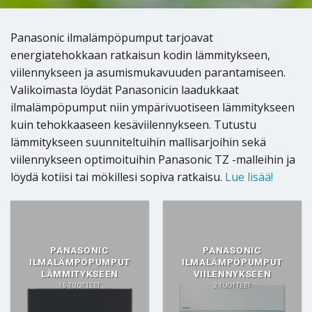
Panasonic ilmalämpöpumput tarjoavat
energiatehokkaan ratkaisun kodin lämmitykseen,
viilennykseen ja asumismukavuuden parantamiseen.
Valikoimasta löydät Panasonicin laadukkaat
ilmalämpöpumput niin ympärivuotiseen lämmitykseen
kuin tehokkaaseen kesäviilennykseen. Tutustu
lämmitykseen suunniteltuihin mallisarjoihin sekä
viilennykseen optimoituihin Panasonic TZ -malleihin ja
löydä kotiisi tai mökillesi sopiva ratkaisu.
Lue lisää!
PANASONIC
PANASONIC
ILMALÄMPÖPUMPUT
ILMALÄMPÖPUMPUT
LÄMMITYKSEEN
VIILENNYKSEEN
15 TUOTTEET
2 TUOTTEET