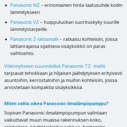
Panasonic NZ
– erinomainen hinta-laatusuhde kodin
lämmitykseen.
Panasonic VZ
– huippuluokan suorituskyky suurille
lämmitystarpeille.
Panasonic Z-lattiamalli
– ratkaisu kohteisiin, joissa
lattianrajassa sijaitseva sisäyksikkö on paras
vaihtoehto.
Viilennykseen suunnitellut Panasonic TZ -mallit
tarjoavat tehokkaan ja hiljaisen jäähdytyksen erityisesti
asuntoihin, kerrostaloihin ja muihin kohteisiin, joissa
arvostetaan kompaktia sisäyksikköä.
Miten valita oikea Panasonic-ilmalämpöpumppu?
Sopivan Panasonic-ilmalämpöpumpun valintaan
vaikuttavat muun muassa rakennuksen koko,