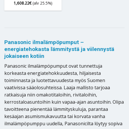
1,608.22
€
(alv 25.5%)
Panasonic ilmalämpöpumput –
energiatehokasta lämmitystä ja viilennystä
jokaiseen kotiin
Panasonic ilmalämpöpumput ovat tunnettuja
korkeasta energiatehokkuudesta, hiljaisesta
toiminnasta ja luotettavuudesta myös Suomen
vaativissa sääolosuhteissa. Laaja mallisto tarjoaa
ratkaisuja niin omakotitaloihin, rivitaloihin,
kerrostaloasuntoihin kuin vapaa-ajan asuntoihin. Olipa
tavoitteena pienentää lämmityskuluja, parantaa
kesäajan asumismukavuutta tai korvata vanha
ilmalämpöpumppu uudella, Panasonicilta löytyy sopiva