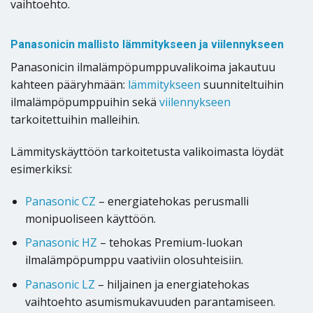
vaihtoehto.
Panasonicin mallisto lämmitykseen ja viilennykseen
Panasonicin ilmalämpöpumppuvalikoima jakautuu
kahteen pääryhmään:
lämmitykseen
suunniteltuihin
ilmalämpöpumppuihin sekä
viilennykseen
tarkoitettuihin malleihin.
Lämmityskäyttöön tarkoitetusta valikoimasta löydät
esimerkiksi:
Panasonic CZ
– energiatehokas perusmalli
monipuoliseen käyttöön.
Panasonic HZ
– tehokas Premium-luokan
ilmalämpöpumppu vaativiin olosuhteisiin.
Panasonic LZ
– hiljainen ja energiatehokas
vaihtoehto asumismukavuuden parantamiseen.