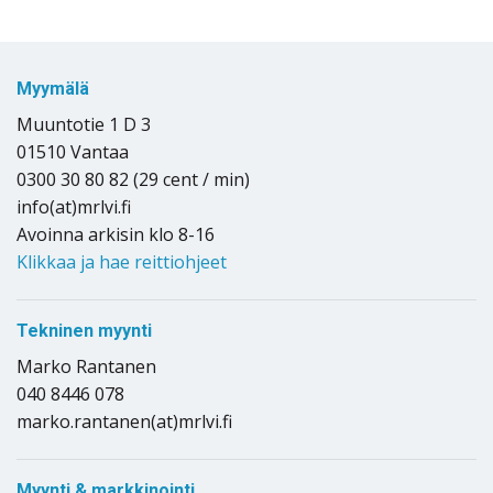
Myymälä
Muuntotie 1 D 3
01510 Vantaa
0300 30 80 82 (29 cent / min)
info(at)mrlvi.fi
Avoinna arkisin klo 8-16
Klikkaa ja hae reittiohjeet
Tekninen myynti
Marko Rantanen
040 8446 078
marko.rantanen(at)mrlvi.fi
Myynti & markkinointi