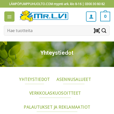
Skip
LÄMPÖPUMPPUHUOLTO.COM myynti ark. klo 8-16 |
0300 30 80 82
to
content
0
Etsi:
barcode_scanner
Yhteystiedot
YHTEYSTIEDOT
ASENNUSALUEET
VERKKOLASKUOSOITTEET
PALAUTUKSET JA REKLAMAATIOT