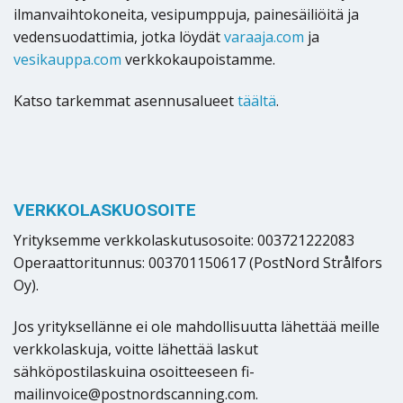
ilmanvaihtokoneita, vesipumppuja, painesäiliöitä ja
vedensuodattimia, jotka löydät
varaaja.com
ja
vesikauppa.com
verkkokaupoistamme.
Katso tarkemmat asennusalueet
täältä
.
VERKKOLASKUOSOITE
Yrityksemme verkkolaskutusosoite: 003721222083
Operaattoritunnus: 003701150617 (PostNord Strålfors
Oy).
Jos yrityksellänne ei ole mahdollisuutta lähettää meille
verkkolaskuja, voitte lähettää laskut
sähköpostilaskuina osoitteeseen fi-
mailinvoice@postnordscanning.com.