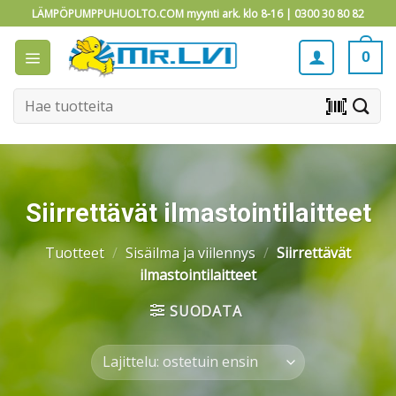
Skip
LÄMPÖPUMPPUHUOLTO.COM myynti ark. klo 8-16 |
0300 30 80 82
to
content
0
Etsi:
barcode_scanner
Siirrettävät ilmastointilaitteet
Tuotteet
/
Sisäilma ja viilennys
/
Siirrettävät
ilmastointilaitteet
SUODATA