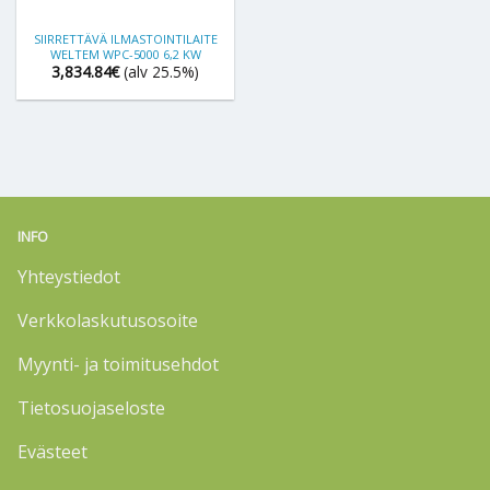
SIIRRETTÄVÄ ILMASTOINTILAITE
WELTEM WPC-5000 6,2 KW
3,834.84
€
(alv 25.5%)
INFO
Yhteystiedot
Verkkolaskutusosoite
Myynti- ja toimitusehdot
Tietosuojaseloste
Evästeet