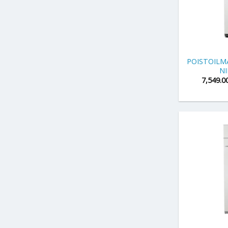
+
POISTOIL
NI
7,549.0
+