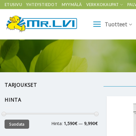
Skip
ETUSIVU
YHTEYSTIEDOT
MYYMÄLÄ
VERKKOKAUPAT
PAL
to
content
Tuotteet
TARJOUKSET
HINTA
Minimihinta
Maksimihinta
Hinta:
1,590€
—
9,990€
Suodata