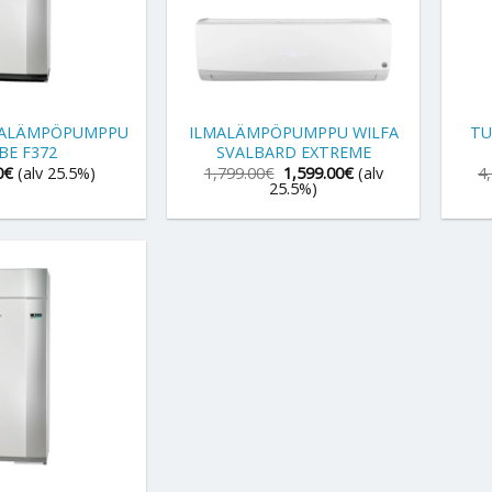
+
+
MALÄMPÖPUMPPU
ILMALÄMPÖPUMPPU WILFA
TU
BE F372
SVALBARD EXTREME
Alkuperäinen
Nykyinen
0
€
(alv 25.5%)
1,799.00
€
1,599.00
€
(alv
4
hinta
hinta
25.5%)
oli:
on:
1,799.00€.
1,599.00€.