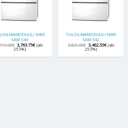
+
LOILMAMODUULI NIBE
TULOILMAMODUULI NIBE
SAM S44
SAM S42
Alkuperäinen
Nykyinen
Alkuperäinen
Nykyinen
,113.00
€
3,763.75
€
(alv
3,821.00
€
3,462.55
€
(alv
hinta
hinta
hinta
hinta
25.5%)
25.5%)
oli:
on:
oli:
on:
4,113.00€.
3,763.75€.
3,821.00€.
3,462.55€.