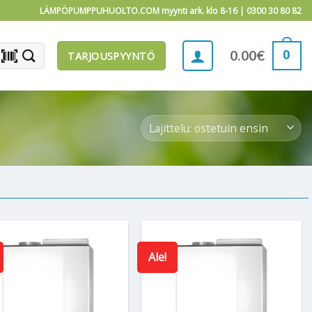
LÄMPÖPUMPPUHUOLTO.COM myynti ark. klo 8-16 |
0300 30 80 82
barcode_scanner
0
0.00
€
TARJOUSPYYNTÖ
Ale!