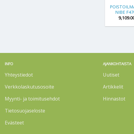
POISTOIL
NIBE F47
9,109.0
INFO
AJANKOHTAISTA
Yhteystiedot
Uutiset
Verkkolaskutusosoite
Artikkelit
Myynti- ja toimitusehdot
Hinnastot
Tietosuojaseloste
Evästeet