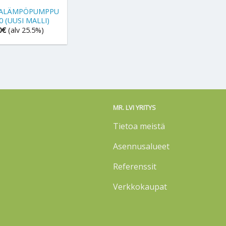
MALÄMPÖPUMPPU
0 (UUSI MALLI)
0
€
(alv 25.5%)
MR. LVI YRITYS
Tietoa meistä
Asennusalueet
Referenssit
Verkkokaupat