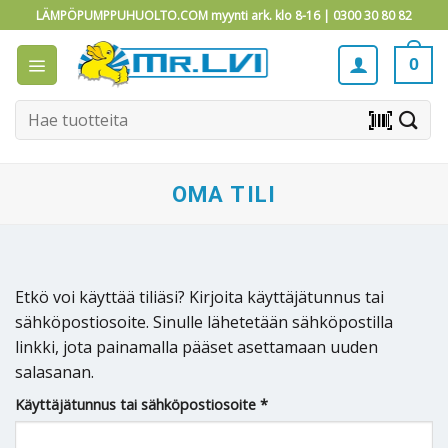
Skip
LÄMPÖPUMPPUHUOLTO.COM myynti ark. klo 8-16 |
0300 30 80 82
to
content
0
Etsi:
barcode_scanner
OMA TILI
Etkö voi käyttää tiliäsi? Kirjoita käyttäjätunnus tai
sähköpostiosoite. Sinulle lähetetään sähköpostilla
linkki, jota painamalla pääset asettamaan uuden
salasanan.
Vaaditaan
Käyttäjätunnus tai sähköpostiosoite
*