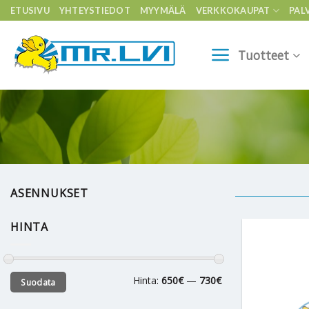
Skip
ETUSIVU
YHTEYSTIEDOT
MYYMÄLÄ
VERKKOKAUPAT
PAL
to
content
Tuotteet
ASENNUKSET
HINTA
Minimihinta
Maksimihinta
Hinta:
650€
—
730€
Suodata