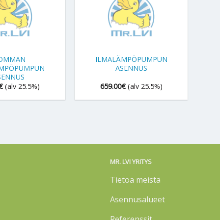
+
SOMMAN
ILMALÄMPÖPUMPUN
ÄMPÖPUMPUN
ASENNUS
SENNUS
€
(alv 25.5%)
659.00
€
(alv 25.5%)
MR. LVI YRITYS
Tietoa meistä
Asennusalueet
Referenssit