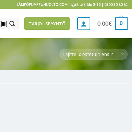
LÄMPÖPUMPPUHUOLTO.COM myynti ark. klo 8-16 |
0300 30 80 82
barcode_scanner
0
0.00
€
TARJOUSPYYNTÖ