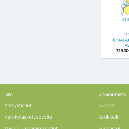
+
I
ILMAL
A
729.00
INFO
AJANKOHTAISTA
Yhteystiedot
Uutiset
Verkkolaskutusosoite
Artikkelit
Myynti- ja toimitusehdot
Hinnastot