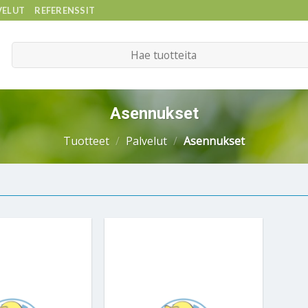
VELUT
REFERENSSIT
Etsi:
Asennukset
Tuotteet
/
Palvelut
/
Asennukset