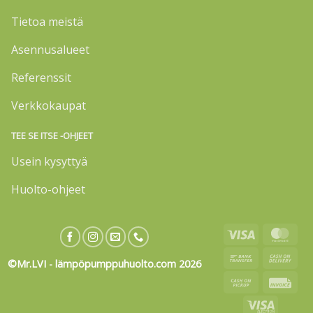
Tietoa meistä
Asennusalueet
Referenssit
Verkkokaupat
TEE SE ITSE -OHJEET
Usein kysyttyä
Huolto-ohjeet
Visa
Mas
Bank
Cas
©Mr.LVI - lämpöpumppuhuolto.com 2026
Transfer
On
Cash
Invo
Deli
on
Visa
Pickup