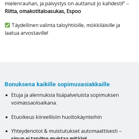
mielenrauhan, ja päivystys on auttanut jo kahdesti!” –
Riitta, omakotitaloasukas, Espoo
Täydellinen valinta taloyhtiöille, mökkiläisille ja
laatua arvostaville!
Bonuksena kaikille sopimusasiakkaille
Etuja ja alennuksia lisäpalveluista sopimuksen
voimassaoloaikana.
Etuoikeus kiireellisiin huoltokäynteihin
Yhteydenotot & muistutukset automaattisesti –
sinun ei tarvitse muistaa mitään!