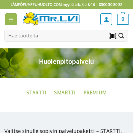
Skip
LÄMPÖPUMPPUHUOLTO.COM myynti ark. klo 8-16 |
0300 30 80 82
to
content
0
Etsi:
barcode_scanner
Huolenpitopalvelu
STARTTI
SMARTTI
PREMIUM
Valitse sinulle sopivin palvelupaketti – STARTTI,