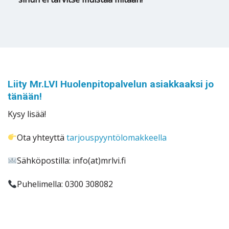
Liity Mr.LVI Huolenpitopalvelun asiakkaaksi jo
tänään!
Kysy lisää!
Ota yhteyttä
tarjouspyyntölomakkeella
Sähköpostilla: info(at)mrlvi.fi
Puhelimella: 0300 308082