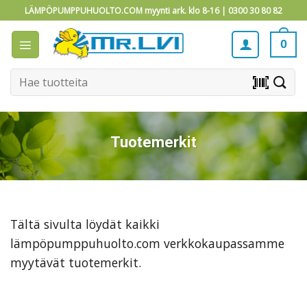
Skip
LÄMPÖPUMPPUHUOLTO.COM myynti ark. klo 8-16 |
0300 30 80 82
to
content
0
Etsi:
barcode_scanner
Tuotemerkit
Tältä sivulta löydät kaikki
lämpöpumppuhuolto.com verkkokaupassamme
myytävät tuotemerkit.