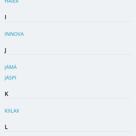
HAIER
I
INNOVA
J
JÄMÄ
JÄSPI
K
KIILAX
L