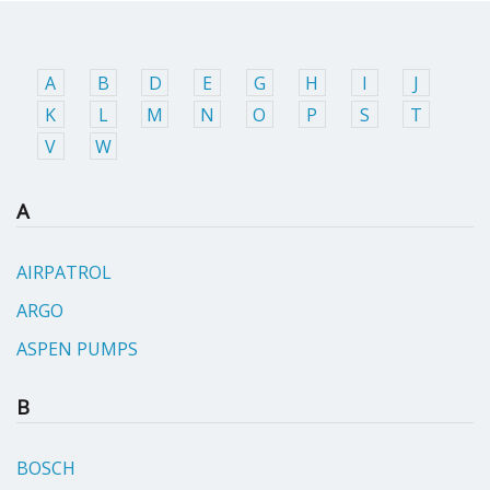
A
B
D
E
G
H
I
J
K
L
M
N
O
P
S
T
V
W
A
AIRPATROL
ARGO
ASPEN PUMPS
B
BOSCH