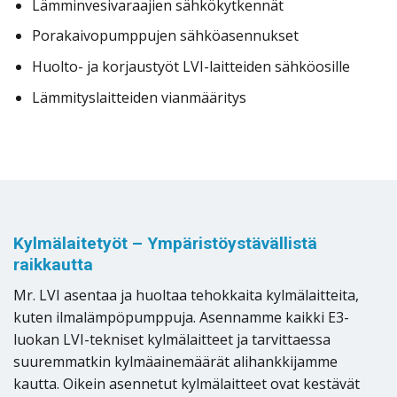
Lämminvesivaraajien sähkökytkennät
Porakaivopumppujen sähköasennukset
Huolto- ja korjaustyöt LVI-laitteiden sähköosille
Lämmityslaitteiden vianmääritys
Kylmälaitetyöt – Ympäristöystävällistä
raikkautta
Mr. LVI asentaa ja huoltaa tehokkaita kylmälaitteita,
kuten ilmalämpöpumppuja. Asennamme kaikki E3-
luokan LVI-tekniset kylmälaitteet ja tarvittaessa
suuremmatkin kylmäainemäärät alihankkijamme
kautta. Oikein asennetut kylmälaitteet ovat kestävät