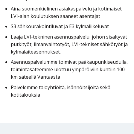
Aina suomenkielinen asiakaspalvelu ja kotimaiset
LVI-alan koulutuksen saaneet asentajat
S3 sähköurakointiluvat ja E3 kylmäliikeluvat
Laaja LVI-tekninen asennuspalvelu, johon sisältyvät
putkityöt, ilmanvaihtotyöt, LVI-tekniset sähkötyöt ja
kylmälaiteasennukset.
Asennuspalvelumme toimivat pääkaupunkiseudulla,
toimintasäteemme ulottuu ympäröiviin kuntiin 100
km säteellä Vantaasta
Palvelemme taloyhtiöitä, isännöitsijöitä sekä
kotitalouksia