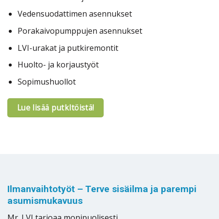
Vedensuodattimen asennukset
Porakaivopumppujen asennukset
LVI-urakat ja putkiremontit
Huolto- ja korjaustyöt
Sopimushuollot
Lue lisää putkltöistä!
Ilmanvaihtotyöt – Terve sisäilma ja parempi
asumismukavuus
Mr. LVI tarjoaa monipuolisesti