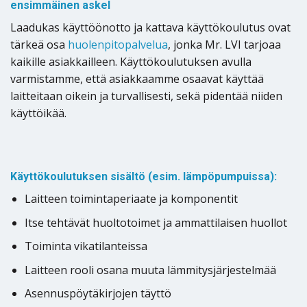
ensimmäinen askel
Laadukas käyttöönotto ja kattava käyttökoulutus ovat
tärkeä osa
huolenpitopalvelua
, jonka Mr. LVI tarjoaa
kaikille asiakkailleen. Käyttökoulutuksen avulla
varmistamme, että asiakkaamme osaavat käyttää
laitteitaan oikein ja turvallisesti, sekä pidentää niiden
käyttöikää.
Käyttökoulutuksen sisältö (esim. lämpöpumpuissa):
Laitteen toimintaperiaate ja komponentit
Itse tehtävät huoltotoimet ja ammattilaisen huollot
Toiminta vikatilanteissa
Laitteen rooli osana muuta lämmitysjärjestelmää
Asennuspöytäkirjojen täyttö