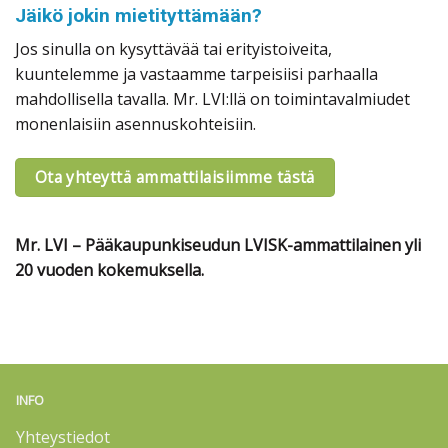
Jäikö jokin mietityttämään?
Jos sinulla on kysyttävää tai erityistoiveita,
kuuntelemme ja vastaamme tarpeisiisi parhaalla
mahdollisella tavalla. Mr. LVI:llä on toimintavalmiudet
monenlaisiin asennuskohteisiin.
Ota yhteyttä ammattilaisiimme tästä
Mr. LVI – Pääkaupunkiseudun LVISK-ammattilainen yli
20 vuoden kokemuksella.
INFO
Yhteystiedot