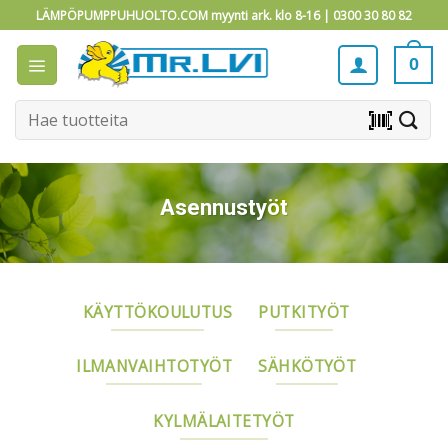
Skip
LÄMPÖPUMPPUHUOLTO.COM myynti ark. klo 8-16 |
0300 30 80 82
to
content
0
Etsi:
barcode_scanner
Asennustyöt
KÄYTTÖKOULUTUS
PUTKITYÖT
ILMANVAIHTOTYÖT
SÄHKÖTYÖT
KYLMÄLAITETYÖT