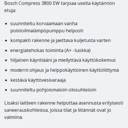
Bosch Compress 3800 EW tarjoaa useita käytännön
etuja:
suunniteltu korvaamaan vanha
poistoilmalämpöpumppu helposti
kompakti rakenne ja jaettava kuljetusta varten
energiatehokas toiminta (A+ -luokka)
hiljainen käyntiääni ja miellyttävä käyttökokemus
moderni ohjaus ja helppokäyttöinen käyttöliittymä
kestävä käyttövesivaraaja
suunniteltu pohjoismaisiin olosuhteisiin
Lisäksi laitteen rakenne helpottaa asennusta erityisesti
saneerauskohteissa, joissa tilat ja liitännät ovat jo
valmiina.