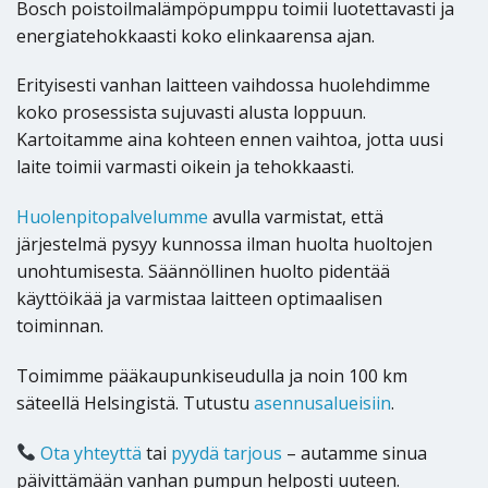
Bosch poistoilmalämpöpumppu toimii luotettavasti ja
energiatehokkaasti koko elinkaarensa ajan.
Erityisesti vanhan laitteen vaihdossa huolehdimme
koko prosessista sujuvasti alusta loppuun.
Kartoitamme aina kohteen ennen vaihtoa, jotta uusi
laite toimii varmasti oikein ja tehokkaasti.
Huolenpitopalvelumme
avulla varmistat, että
järjestelmä pysyy kunnossa ilman huolta huoltojen
unohtumisesta. Säännöllinen huolto pidentää
käyttöikää ja varmistaa laitteen optimaalisen
toiminnan.
Toimimme pääkaupunkiseudulla ja noin 100 km
säteellä Helsingistä. Tutustu
asennusalueisiin
.
Ota yhteyttä
tai
pyydä tarjous
– autamme sinua
päivittämään vanhan pumpun helposti uuteen.