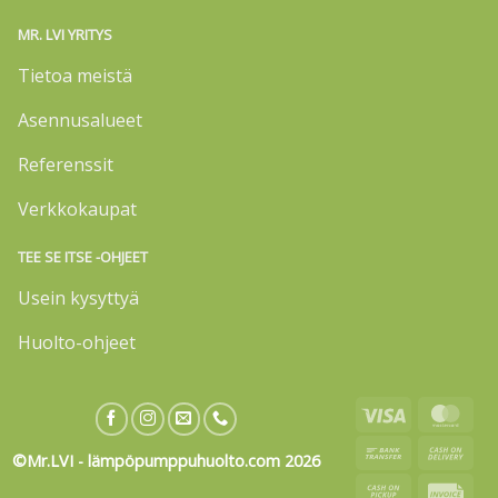
MR. LVI YRITYS
Tietoa meistä
Asennusalueet
Referenssit
Verkkokaupat
TEE SE ITSE -OHJEET
Usein kysyttyä
Huolto-ohjeet
Visa
Mas
Bank
Cas
©Mr.LVI - lämpöpumppuhuolto.com 2026
Transfer
On
Cash
Invo