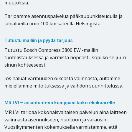
muutoksia.
Tarjoamme asennuspalvelua pääkaupunkiseudulla ja
lähialueilla noin 100 km säteellä Helsingistä.
Tutustu malliin ja pyydä tarjous
Tutustu Bosch Compress 3800 EW -malliin
tuotelistauksessa ja varmista nopeasti, sopiiko se juuri
sinun kohteeseesi.
Jos haluat varmuuden oikeasta valinnasta, autamme
mielellämme mitoituksessa ja vaihdon suunnittelussa.
MR.LVI – asiantunteva kumppani koko elinkaarelle
MR.LVI tarjoaa kokonaisvaltaisen palvelun aina laitteen
valinnasta asennukseen, huoltoon ja varaosiin.
Vuosikymmenten kokemuksella varmistamme, että