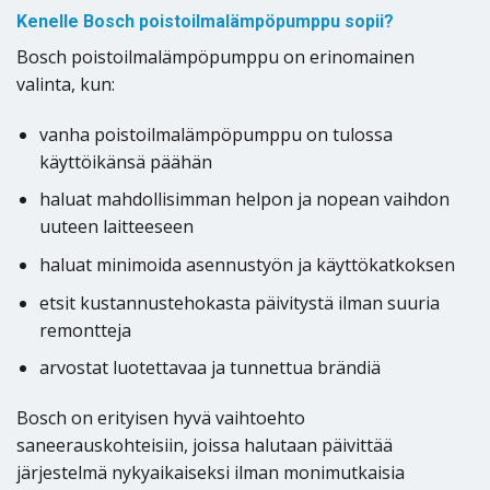
Kenelle Bosch poistoilmalämpöpumppu sopii?
Bosch poistoilmalämpöpumppu on erinomainen
valinta, kun:
vanha poistoilmalämpöpumppu on tulossa
käyttöikänsä päähän
haluat mahdollisimman helpon ja nopean vaihdon
uuteen laitteeseen
haluat minimoida asennustyön ja käyttökatkoksen
etsit kustannustehokasta päivitystä ilman suuria
remontteja
arvostat luotettavaa ja tunnettua brändiä
Bosch on erityisen hyvä vaihtoehto
saneerauskohteisiin, joissa halutaan päivittää
järjestelmä nykyaikaiseksi ilman monimutkaisia