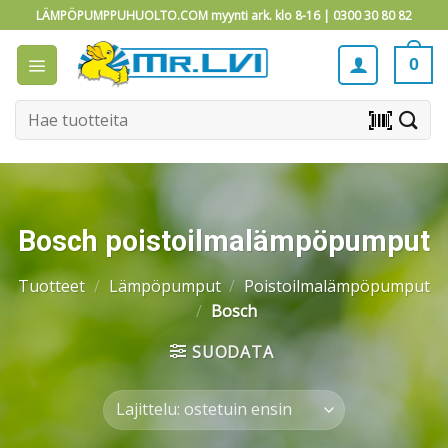
Skip
LÄMPÖPUMPPUHUOLTO.COM myynti ark. klo 8-16 |
0300 30 80 82
to
content
0
Etsi:
barcode_scanner
Bosch poistoilmalämpöpumput
Tuotteet
/
Lämpöpumput
/
Poistoilmalämpöpumput
/
Bosch
SUODATA