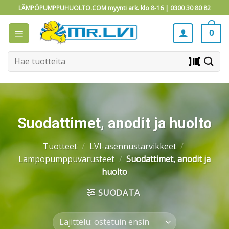
Skip
LÄMPÖPUMPPUHUOLTO.COM myynti ark. klo 8-16 |
0300 30 80 82
to
content
0
Etsi:
barcode_scanner
Suodattimet, anodit ja huolto
Tuotteet
/
LVI-asennustarvikkeet
/
Lämpöpumppuvarusteet
/
Suodattimet, anodit ja
huolto
SUODATA