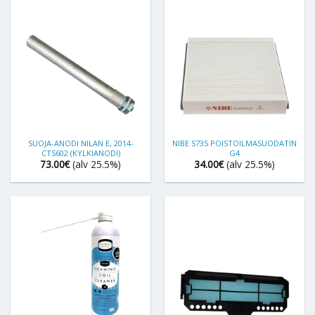
SUOJA-ANODI NILAN E, 2014-
NIBE S735 POISTOILMASUODATIN
CTS602 (KYLKIANODI)
G4
73.00
€
(alv 25.5%)
34.00
€
(alv 25.5%)