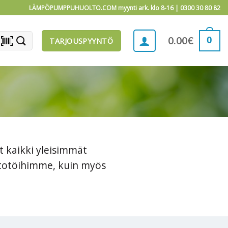
LÄMPÖPUMPPUHUOLTO.COM myynti ark. klo 8-16 |
0300 30 80 82
barcode_scanner
0
0.00
€
TARJOUSPYYNTÖ
 kaikki yleisimmät
ltotöihimme, kuin myös