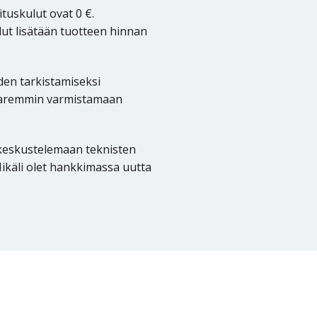
tuskulut ovat 0 €.
ut lisätään tuotteen hinnan
den tarkistamiseksi
 paremmin varmistamaan
 keskustelemaan teknisten
ikäli olet hankkimassa uutta