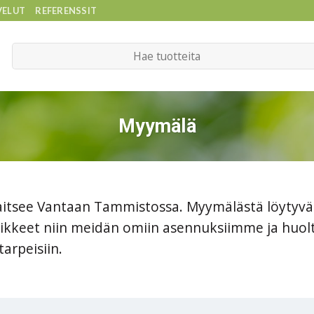
VELUT
REFERENSSIT
Etsi:
Myymälä
tsee Vantaan Tammistossa. Myymälästä löytyvät
rvikkeet niin meidän omiin asennuksiimme ja huo
arpeisiin.