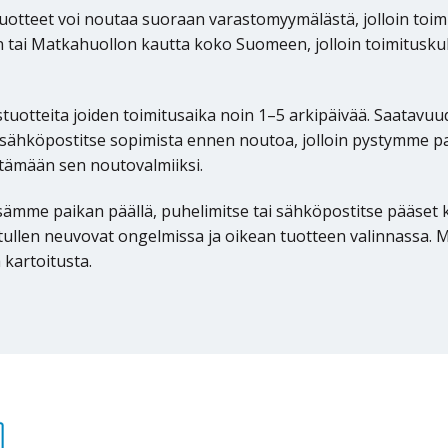
tuotteet voi noutaa suoraan varastomyymälästä, jolloin toimi
 tai Matkahuollon kautta koko Suomeen, jolloin toimituskul
uotteita joiden toimitusaika noin 1–5 arkipäivää. Saatavuu
i sähköpostitse sopimista ennen noutoa, jolloin pystymme
stämään sen noutovalmiiksi.
ämme paikan päällä, puhelimitse tai sähköpostitse pääset
tullen neuvovat ongelmissa ja oikean tuotteen valinnassa. M
a kartoitusta.