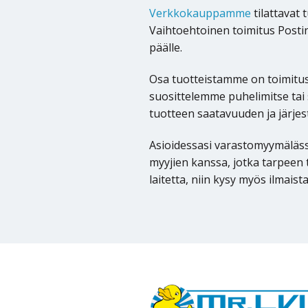
Verkkokauppamme
tilattavat 
Vaihtoehtoinen toimitus Postin
päälle.
Osa tuotteistamme on toimitust
suosittelemme puhelimitse ta
tuotteen saatavuuden ja järje
Asioidessasi varastomyymäläss
myyjien kanssa, jotka tarpeen 
laitetta, niin kysy myös ilmaist