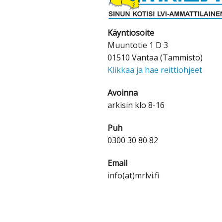
Käyntiosoite
Muuntotie 1 D 3
01510 Vantaa (Tammisto)
Klikkaa ja hae reittiohjeet
Avoinna
arkisin klo 8-16
Puh
0300 30 80 82
Email
info(at)mrlvi.fi