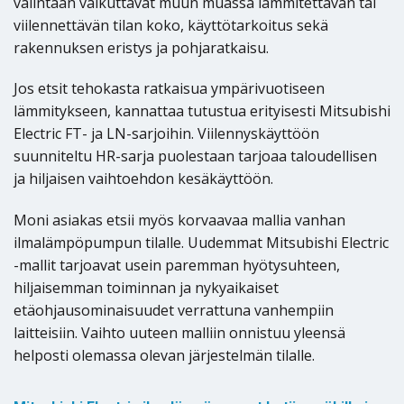
valintaan vaikuttavat muun muassa lämmitettävän tai
viilennettävän tilan koko, käyttötarkoitus sekä
rakennuksen eristys ja pohjaratkaisu.
Jos etsit tehokasta ratkaisua ympärivuotiseen
lämmitykseen, kannattaa tutustua erityisesti Mitsubishi
Electric FT- ja LN-sarjoihin. Viilennyskäyttöön
suunniteltu HR-sarja puolestaan tarjoaa taloudellisen
ja hiljaisen vaihtoehdon kesäkäyttöön.
Moni asiakas etsii myös korvaavaa mallia vanhan
ilmalämpöpumpun tilalle. Uudemmat Mitsubishi Electric
-mallit tarjoavat usein paremman hyötysuhteen,
hiljaisemman toiminnan ja nykyaikaiset
etäohjausominaisuudet verrattuna vanhempiin
laitteisiin. Vaihto uuteen malliin onnistuu yleensä
helposti olemassa olevan järjestelmän tilalle.