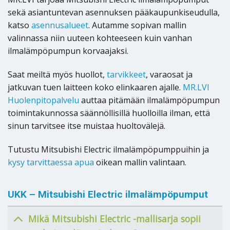
sekä asiantuntevan asennuksen pääkaupunkiseudulla,
katso
asennusalueet
. Autamme sopivan mallin
valinnassa niin uuteen kohteeseen kuin vanhan
ilmalämpöpumpun korvaajaksi.
Saat meiltä myös huollot,
tarvikkeet
, varaosat ja
jatkuvan tuen laitteen koko elinkaaren ajalle.
MR.LVI
Huolenpitopalvelu
auttaa pitämään ilmalämpöpumpun
toimintakunnossa säännöllisillä huolloilla ilman, että
sinun tarvitsee itse muistaa huoltovälejä.
Tutustu Mitsubishi Electric ilmalämpöpumppuihin ja
kysy tarvittaessa apua
oikean mallin valintaan.
UKK – Mitsubishi Electric ilmalämpöpumput
Mikä Mitsubishi Electric -mallisarja sopii