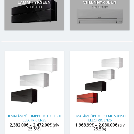
LÄMMITYKSEEN
VIILENNYKSEEN
5 TUOTTEET
2 TUOTTEET
ILMALÄMPÖPUMPPU MITSUBISHI
ILMALÄMPÖPUMPPU MITSUBISHI
ELECTRIC LN35
ELECTRIC LN25
Hintaluokka:
Hintaluok
2,382.00
€
–
2,472.00
€
(alv
1,968.99
€
–
2,080.00
€
(alv
2,382.00€
1,968.99
25.5%)
25.5%)
-
-