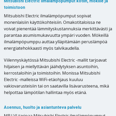
Mitsubishi Electric ilmalämpöpumput kotiin, mökille ja
toimistoon
Mitsubishi Electric ilmalämpöpumput sopivat
monenlaisiin käyttökohteisiin. Omakotitaloissa ne
voivat pienentää lämmityskustannuksia merkittävästi ja
parantaa asumismukavuutta ympäri vuoden. Mökeillä
ilmalämpöpumppu auttaa ylläpitämään peruslämpöä
energiatehokkaasti myös talvikaudella.
Viilennyskäytössä Mitsubishi Electric -mallit tarjoavat
hiljaisen ja miellyttävän jäähdytyksen asuntoihin,
kerrostaloihin ja toimistoihin. Monissa Mitsubishi
Electric -malleissa WiFi-etäohjaus kuuluu
vakiovarusteisiin tai on saatavilla lisävarusteena, mikä
helpottaa lämpötilan hallintaa myös etänä.
Asennus, huolto ja asiantunteva palvelu
MR.LVI tarjoaa Mitsubishi Electric ilmalämpöpumput