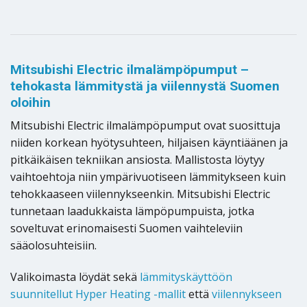
Mitsubishi Electric ilmalämpöpumput –
tehokasta lämmitystä ja viilennystä Suomen
oloihin
Mitsubishi Electric ilmalämpöpumput ovat suosittuja
niiden korkean hyötysuhteen, hiljaisen käyntiäänen ja
pitkäikäisen tekniikan ansiosta. Mallistosta löytyy
vaihtoehtoja niin ympärivuotiseen lämmitykseen kuin
tehokkaaseen viilennykseenkin. Mitsubishi Electric
tunnetaan laadukkaista lämpöpumpuista, jotka
soveltuvat erinomaisesti Suomen vaihteleviin
sääolosuhteisiin.
Valikoimasta löydät sekä
lämmityskäyttöön
suunnitellut Hyper Heating -mallit
että
viilennykseen