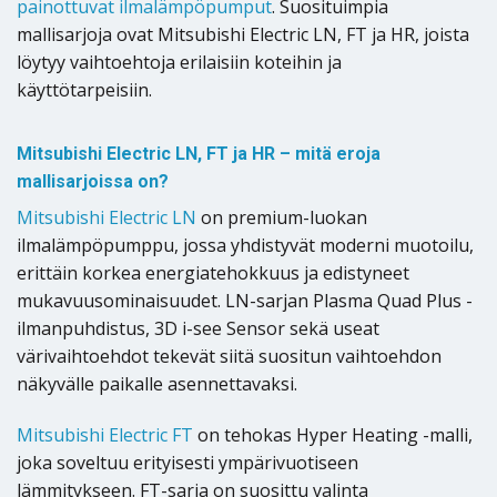
painottuvat ilmalämpöpumput
. Suosituimpia
mallisarjoja ovat Mitsubishi Electric LN, FT ja HR, joista
löytyy vaihtoehtoja erilaisiin koteihin ja
käyttötarpeisiin.
Mitsubishi Electric LN, FT ja HR – mitä eroja
mallisarjoissa on?
Mitsubishi Electric LN
on premium-luokan
ilmalämpöpumppu, jossa yhdistyvät moderni muotoilu,
erittäin korkea energiatehokkuus ja edistyneet
mukavuusominaisuudet. LN-sarjan Plasma Quad Plus -
ilmanpuhdistus, 3D i-see Sensor sekä useat
värivaihtoehdot tekevät siitä suositun vaihtoehdon
näkyvälle paikalle asennettavaksi.
Mitsubishi Electric FT
on tehokas Hyper Heating -malli,
joka soveltuu erityisesti ympärivuotiseen
lämmitykseen. FT-sarja on suosittu valinta