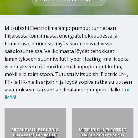
Mitsubishi Electric ilmalämpöpumput tunnetaan
hiljaisesta toiminnasta, energiatehokkuudesta ja
toimintavarmuudesta myös Suomen vaativissa
sääolosuhteissa. Valikoimasta löydät tehokkaat
lämmitykseen suunnitellut Hyper Heating -mallit sekä
viilennykseen optimoidut ilmalämpöpumput kotiin,
mökille ja toimistoon. Tutustu Mitsubishi Electric LN-,
FT- ja HR-mallisarjoihin ja löydä sopiva ratkaisu uuteen
asennukseen tai vanhan ilmalämpöpumpun tilalle.
Lue
lisää!
MITSUBISHI ELECTRIC
MITSUBISHI ELECTRIC
ILMALÄMPÖPUMPUT
ILMALÄMPÖPUMPUT