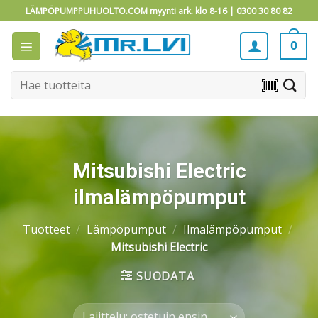
Skip
LÄMPÖPUMPPUHUOLTO.COM myynti ark. klo 8-16 |
0300 30 80 82
to
content
0
Etsi:
barcode_scanner
Mitsubishi Electric
ilmalämpöpumput
Tuotteet
/
Lämpöpumput
/
Ilmalämpöpumput
/
Mitsubishi Electric
SUODATA