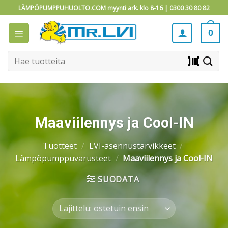
Skip
LÄMPÖPUMPPUHUOLTO.COM myynti ark. klo 8-16 |
0300 30 80 82
to
content
0
Etsi:
barcode_scanner
Maaviilennys ja Cool-IN
Tuotteet
/
LVI-asennustarvikkeet
/
Lämpöpumppuvarusteet
/
Maaviilennys ja Cool-IN
SUODATA