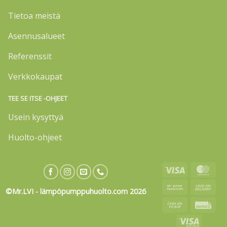
Tietoa meistä
Asennusalueet
Referenssit
Verkkokaupat
TEE SE ITSE -OHJEET
Usein kysyttyä
Huolto-ohjeet
Visa
Mas
Bank
Cas
©Mr.LVI - lämpöpumppuhuolto.com 2026
Transfer
On
Cash
Invo
Deli
on
Visa
Pickup