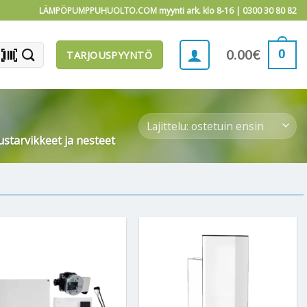
LÄMPÖPUMPPUHUOLTO.COM myynti ark. klo 8-16 |
0300 30 80 82
barcode_scanner
0
0.00
€
TARJOUSPYYNTÖ
starvikkeet ja nesteet