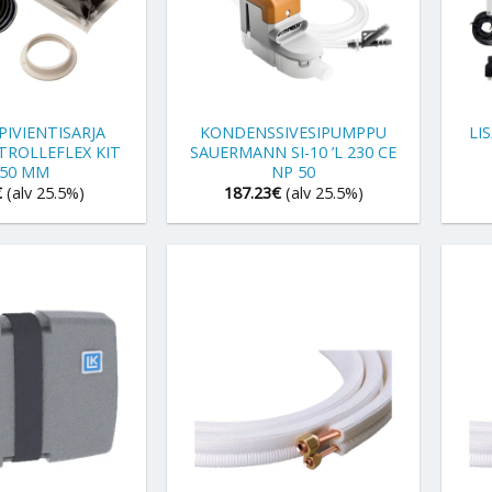
+
+
PIVIENTISARJA
KONDENSSIVESIPUMPPU
LI
TROLLEFLEX KIT
SAUERMANN SI-10 ’L 230 CE
50 MM
NP 50
€
(alv 25.5%)
187.23
€
(alv 25.5%)
+
+