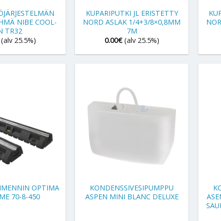
JÄRJESTELMÄN
KUPARIPUTKI JL ERISTETTY
KUP
HMÄ NIBE COOL-
NORD ASLAK 1/4+3/8×0,8MM
NOR
N TR32
7M
(alv 25.5%)
0.00
€
(alv 25.5%)
+
+
IMENNIN OPTIMA
KONDENSSIVESIPUMPPU
K
ME 70-8-450
ASPEN MINI BLANC DELUXE
ASE
SAU