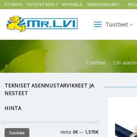
Skip
ETUSIVU
YHTEYSTIEDOT
MYYMÄLÄ
VERKKOKAUPAT
PAL
to
content
Tuotteet
Tuotteet
/
LVI-asenn
TEKNISET ASENNUSTARVIKKEET JA
NESTEET
HINTA
Minimihinta
Maksimihinta
Hinta:
0€
—
1,570€
Suodata