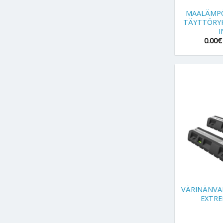
MAALÄMPÖ
TÄYTTÖRY
I
0.00
€
+
VÄRINÄNVA
EXTRE