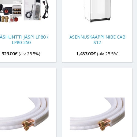
+
SÄSHUNTTI JÄSPI LP80 /
ASENNUSKAAPPI NIBE CAB
LP80-250
S12
929.00
€
(alv 25.5%)
1,487.00
€
(alv 25.5%)
+