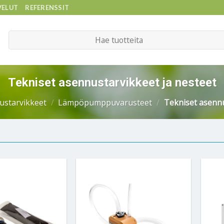
VELUT
REFERENSSIT
Etsi:
Tekniset asennustarvikkeet ja nesteet
ustarvikkeet
/
Lämpöpumppuvarusteet
/
Tekniset asennu