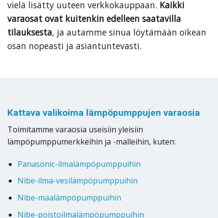
vielä lisätty uuteen verkkokauppaan.
Kaikki
varaosat ovat kuitenkin edelleen saatavilla
tilauksesta
, ja autamme sinua löytämään oikean
osan nopeasti ja asiantuntevasti.
Kattava valikoima lämpöpumppujen varaosia
Toimitamme varaosia useisiin yleisiin
lämpöpumppumerkkeihin ja -malleihin, kuten:
Panasonic-ilmalämpöpumppuihin
Nibe-ilma-vesilämpöpumppuihin
Nibe-maalämpöpumppuihin
Nibe-poistoilmalämpöpumppuihin