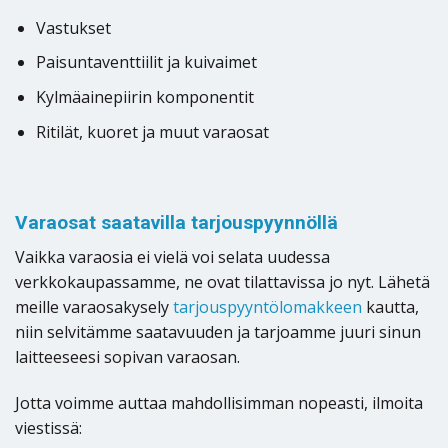
Vastukset
Paisuntaventtiilit ja kuivaimet
Kylmäainepiirin komponentit
Ritilät, kuoret ja muut varaosat
Varaosat saatavilla tarjouspyynnöllä
Vaikka varaosia ei vielä voi selata uudessa
verkkokaupassamme, ne ovat tilattavissa jo nyt. Lähetä
meille varaosakysely
tarjouspyyntölomakkeen
kautta,
niin selvitämme saatavuuden ja tarjoamme juuri sinun
laitteeseesi sopivan varaosan.
Jotta voimme auttaa mahdollisimman nopeasti, ilmoita
viestissä: