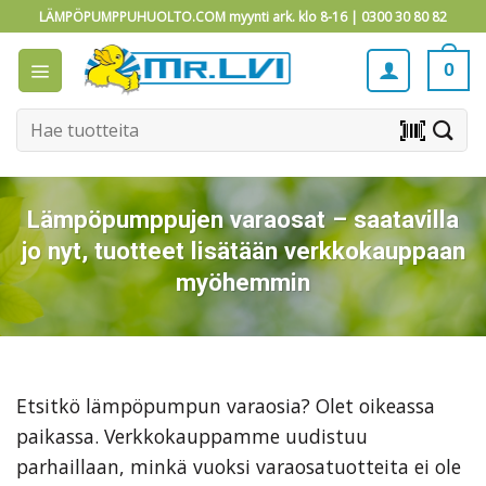
Skip
LÄMPÖPUMPPUHUOLTO.COM myynti ark. klo 8-16 |
0300 30 80 82
to
content
0
Etsi:
barcode_scanner
Lämpöpumppujen varaosat – saatavilla
jo nyt, tuotteet lisätään verkkokauppaan
myöhemmin
Etsitkö lämpöpumpun varaosia? Olet oikeassa
paikassa. Verkkokauppamme uudistuu
parhaillaan, minkä vuoksi varaosatuotteita ei ole