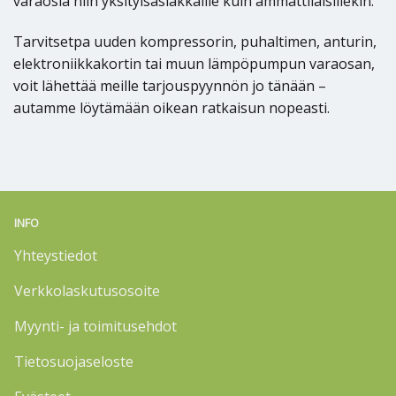
varaosia niin yksityisasiakkaille kuin ammattilaisillekin.
Tarvitsetpa uuden kompressorin, puhaltimen, anturin,
elektroniikkakortin tai muun lämpöpumpun varaosan,
voit lähettää meille tarjouspyynnön jo tänään –
autamme löytämään oikean ratkaisun nopeasti.
INFO
Yhteystiedot
Verkkolaskutusosoite
Myynti- ja toimitusehdot
Tietosuojaseloste