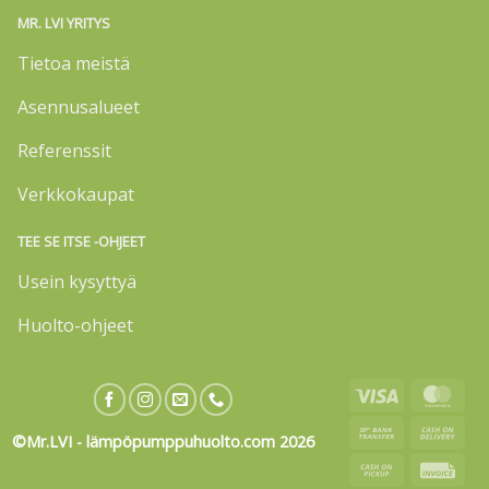
MR. LVI YRITYS
Tietoa meistä
Asennusalueet
Referenssit
Verkkokaupat
TEE SE ITSE -OHJEET
Usein kysyttyä
Huolto-ohjeet
Visa
Mas
Bank
Cas
©Mr.LVI - lämpöpumppuhuolto.com 2026
Transfer
On
Cash
Invo
Deli