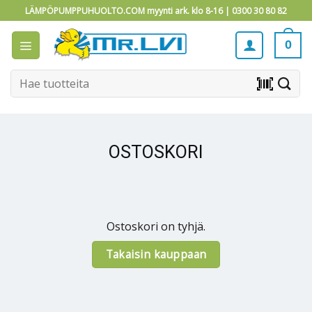
Skip
LÄMPÖPUMPPUHUOLTO.COM myynti ark. klo 8-16 |
0300 30 80 82
to
content
0
Etsi:
barcode_scanner
OSTOSKORI
Ostoskori on tyhjä.
Takaisin kauppaan