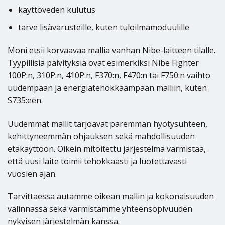
käyttöveden kulutus
tarve lisävarusteille, kuten tuloilmamoduulille
Moni etsii korvaavaa mallia vanhan Nibe-laitteen tilalle.
Tyypillisiä päivityksiä ovat esimerkiksi Nibe Fighter
100P:n, 310P:n, 410P:n, F370:n, F470:n tai F750:n vaihto
uudempaan ja energiatehokkaampaan malliin, kuten
S735:een.
Uudemmat mallit tarjoavat paremman hyötysuhteen,
kehittyneemmän ohjauksen sekä mahdollisuuden
etäkäyttöön. Oikein mitoitettu järjestelmä varmistaa,
että uusi laite toimii tehokkaasti ja luotettavasti
vuosien ajan.
Tarvittaessa autamme oikean mallin ja kokonaisuuden
valinnassa sekä varmistamme yhteensopivuuden
nykyisen järjestelmän kanssa.