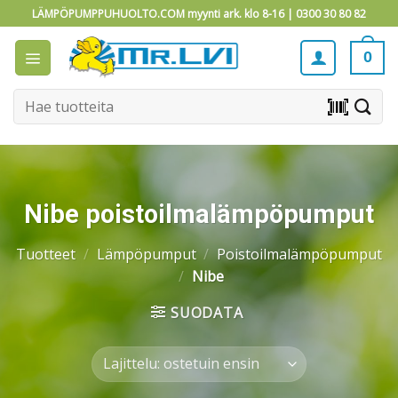
Skip
LÄMPÖPUMPPUHUOLTO.COM myynti ark. klo 8-16 |
0300 30 80 82
to
content
0
Etsi:
barcode_scanner
Nibe poistoilmalämpöpumput
Tuotteet
/
Lämpöpumput
/
Poistoilmalämpöpumput
/
Nibe
SUODATA