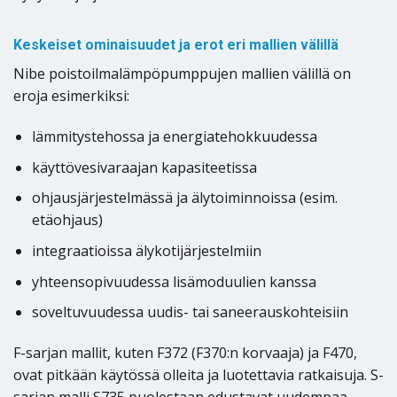
Keskeiset ominaisuudet ja erot eri mallien välillä
Nibe poistoilmalämpöpumppujen mallien välillä on
eroja esimerkiksi:
lämmitystehossa ja energiatehokkuudessa
käyttövesivaraajan kapasiteetissa
ohjausjärjestelmässä ja älytoiminnoissa (esim.
etäohjaus)
integraatioissa älykotijärjestelmiin
yhteensopivuudessa lisämoduulien kanssa
soveltuvuudessa uudis- tai saneerauskohteisiin
F-sarjan mallit, kuten F372 (F370:n korvaaja) ja F470,
ovat pitkään käytössä olleita ja luotettavia ratkaisuja. S-
sarjan malli S735 puolestaan edustavat uudempaa