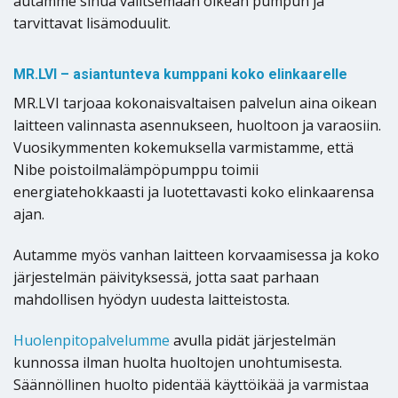
autamme sinua valitsemaan oikean pumpun ja
tarvittavat lisämoduulit.
MR.LVI – asiantunteva kumppani koko elinkaarelle
MR.LVI tarjoaa kokonaisvaltaisen palvelun aina oikean
laitteen valinnasta asennukseen, huoltoon ja varaosiin.
Vuosikymmenten kokemuksella varmistamme, että
Nibe poistoilmalämpöpumppu toimii
energiatehokkaasti ja luotettavasti koko elinkaarensa
ajan.
Autamme myös vanhan laitteen korvaamisessa ja koko
järjestelmän päivityksessä, jotta saat parhaan
mahdollisen hyödyn uudesta laitteistosta.
Huolenpitopalvelumme
avulla pidät järjestelmän
kunnossa ilman huolta huoltojen unohtumisesta.
Säännöllinen huolto pidentää käyttöikää ja varmistaa