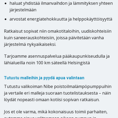
haluat yhdistää ilmanvaihdon ja lämmityksen yhteen
järjestelmään
arvostat energiatehokkuutta ja helppokäyttöisyyttä
Ratkaisut sopivat niin omakotitaloihin, uudiskohteisiin
kuin saneerauskohteisiin, joissa päivitetään vanha
järjestelmä nykyaikaiseksi.
Tarjoamme asennuspalvelua pääkaupunkiseudulla ja
lähialueilla noin 100 km säteellä Helsingistä
Tutustu malleihin ja pyydä apua valintaan
Tutustu valikoiman Nibe poistoilmalämpöpumppuihin
ja vertaile eri malleja suoraan tuotelistauksesta – näin
löydät nopeasti omaan kotiisi sopivan ratkaisun.
Jos et ole varma, mikä kokonaisuus toimii parhaiten,