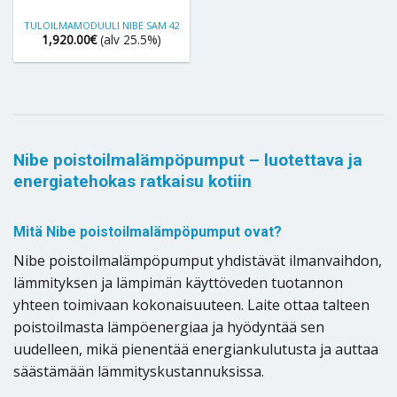
TULOILMAMODUULI NIBE SAM 42
1,920.00
€
(alv 25.5%)
Nibe poistoilmalämpöpumput – luotettava ja
energiatehokas ratkaisu kotiin
Mitä Nibe poistoilmalämpöpumput ovat?
Nibe poistoilmalämpöpumput yhdistävät ilmanvaihdon,
lämmityksen ja lämpimän käyttöveden tuotannon
yhteen toimivaan kokonaisuuteen. Laite ottaa talteen
poistoilmasta lämpöenergiaa ja hyödyntää sen
uudelleen, mikä pienentää energiankulutusta ja auttaa
säästämään lämmityskustannuksissa.