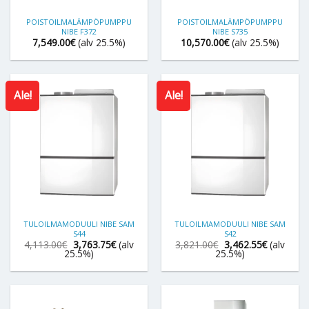
POISTOILMALÄMPÖPUMPPU
POISTOILMALÄMPÖPUMPPU
NIBE F372
NIBE S735
7,549.00
€
(alv 25.5%)
10,570.00
€
(alv 25.5%)
Ale!
Ale!
TULOILMAMODUULI NIBE SAM
TULOILMAMODUULI NIBE SAM
S44
S42
Alkuperäinen
Nykyinen
Alkuperäinen
Nykyinen
4,113.00
€
3,763.75
€
(alv
3,821.00
€
3,462.55
€
(alv
hinta
hinta
hinta
hinta
25.5%)
25.5%)
oli:
on:
oli:
on:
4,113.00€.
3,763.75€.
3,821.00€.
3,462.55€