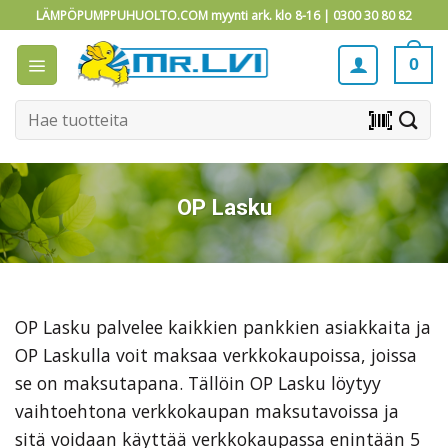
Skip
LÄMPÖPUMPPUHUOLTO.COM myynti ark. klo 8-16 |
0300 30 80 82
to
content
0
Etsi:
barcode_scanner
OP Lasku
OP Lasku palvelee kaikkien pankkien asiakkaita ja
OP Laskulla voit maksaa verkkokaupoissa, joissa
se on maksutapana. Tällöin OP Lasku löytyy
vaihtoehtona verkkokaupan maksutavoissa ja
sitä voidaan käyttää verkkokaupassa enintään 5