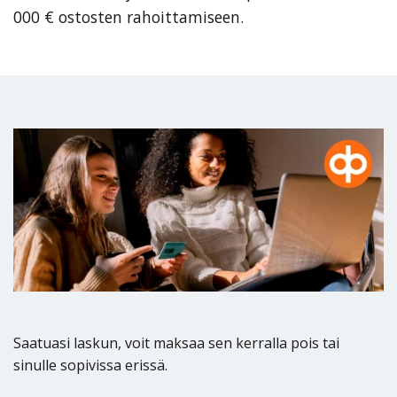
000 € ostosten rahoittamiseen.
OP Lasku palvelee kaikkien pankkien asiakkaita ja voit
maksaa sillä muissakin verkkokaupoissa, joissa se on
Saatuasi laskun, voit maksaa sen kerralla pois tai
maksutapana.
sinulle sopivissa erissä.