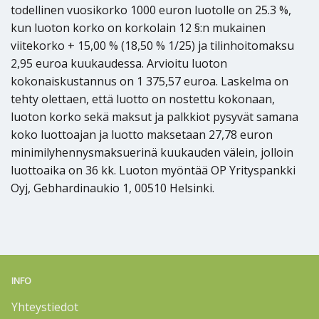
todellinen vuosikorko 1000 euron luotolle on 25.3 %,
kun luoton korko on korkolain 12 §:n mukainen
viitekorko + 15,00 % (18,50 % 1/25) ja tilinhoitomaksu
2,95 euroa kuukaudessa. Arvioitu luoton
kokonaiskustannus on 1 375,57 euroa. Laskelma on
tehty olettaen, että luotto on nostettu kokonaan,
luoton korko sekä maksut ja palkkiot pysyvät samana
koko luottoajan ja luotto maksetaan 27,78 euron
minimilyhennysmaksuerinä kuukauden välein, jolloin
luottoaika on 36 kk. Luoton myöntää OP Yrityspankki
Oyj, Gebhardinaukio 1, 00510 Helsinki.
INFO
Yhteystiedot