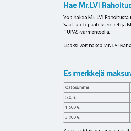
Hae Mr.LVI Rahoitus
Voit hakea Mr. LVI Rahoitusta
Saat luottopäätöksen heti ja M
TUPAS-varmenteella.
Lisäksi voit hakea Mr. LVI Rah
Esimerkkejä maksuva
Ostosumma
500 €
1 500 €
3 000 €
Kuukausittaiset summat sisält