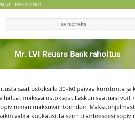
VELUT
REFERENSSIT
Etsi:
Mr. LVI Reusrs Bank rahoitus
oitusta saat ostoksille 30–60 päivää korotonta ja
sa haluat maksaa ostoksesi. Laskun saatuasi vo
lle sopivimman maksuvaihtoehdon. Maksuohjelmas
ssakin valita kuukausittaiseen tilanteeseesi sop