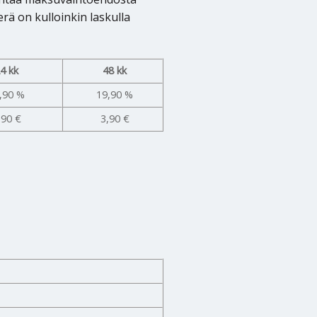
rä on kulloinkin laskulla
4 kk
48 kk
,90 %
19,90 %
,90 €
3,90 €