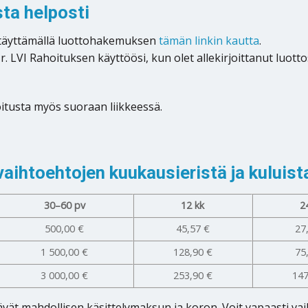
ta helposti
 täyttämällä luottohakemuksen
tämän linkin kautta
.
r. LVI Rahoituksen käyttöösi, kun olet allekirjoittanut luot
oitusta myös suoraan liikkeessä.
ihtoehtojen kuukausieristä ja kuluist
30–60 pv
12 kk
2
500,00 €
45,57 €
27
1 500,00 €
128,90 €
75
3 000,00 €
253,90 €
147
ävät mahdollisen käsittelymaksun ja koron. Voit vapaasti v