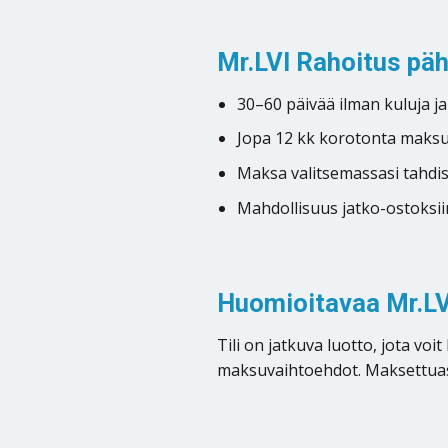
Mr.LVI Rahoitus pä
30–60 päivää ilman kuluja j
Jopa 12 kk korotonta maks
Maksa valitsemassasi tahdi
Mahdollisuus jatko-ostoksii
Huomioitavaa Mr.LV
Tili on jatkuva luotto, jota vo
maksuvaihtoehdot. Maksettuasi 