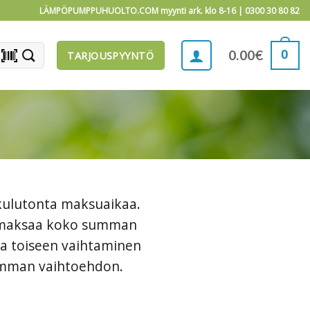
LÄMPÖPUMPPUHUOLTO.COM myynti ark. klo 8-16 |
0300 30 80 82
barcode_scanner
0
0.00
€
TARJOUSPYYNTÖ
 kulutonta maksuaikaa.
it maksaa koko summan
ta toiseen vaihtaminen
ivimman vaihtoehdon.