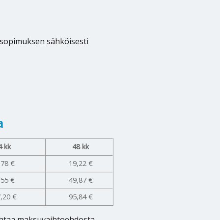
tosopimuksen sähköisesti
a
4 kk
48 kk
,78 €
19,22 €
,55 €
49,87 €
,20 €
95,84 €
aihtaa maksuvaihtoehdosta