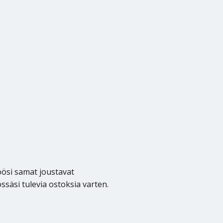
töösi samat joustavat
säsi tulevia ostoksia varten.