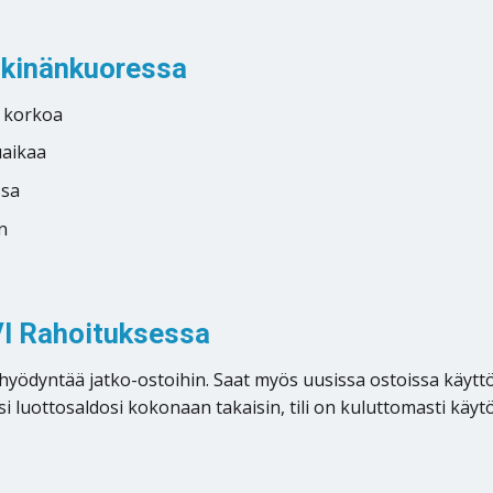
hkinänkuoressa
a korkoa
uaikaa
ssa
n
I Rahoituksessa
it hyödyntää jatko-ostoihin. Saat myös uusissa ostoissa käyt
luottosaldosi kokonaan takaisin, tili on kuluttomasti käytös