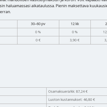
sin haluamassasi aikataulussa. Pienin maksettava kuukausie
erran.
30–60 pv
12 kk
2
0 %
0 %
12
0 €
3,90 €
3
Osamaksuerä/kk: 87,24 €
Luoton kustannukset: 46,80 €