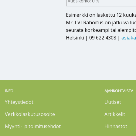
Vuosikorko: 0 %
Esimerkki on laskettu 12 kuu
Mr. LVI Rahoitus on jatkuva luo
seurata korkeampi tai alempit
Helsinki | 09 622 4308 |
asiaka
INFO
AJANKOHTAISTA
Yhteystiedot
Uutiset
Verkkolaskutusosoite
Artikkelit
Myynti- ja toimitusehdot
Hinnastot