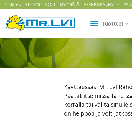
Skip
ETUSIVU
YHTEYSTIEDOT
MYYMÄLÄ
VERKKOKAUPAT
PAL
to
content
Tuotteet
Käyttäessäsi Mr. LVI Rah
Päätät itse missä tahdis
kerralla tai valita sinu
on helppoa ja voit jatko