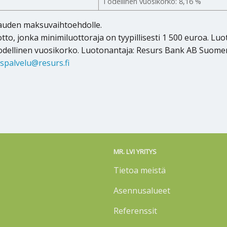
Todellinen vuosikorko: 8,16 %
kauden maksuvaihtoehdolle.
tto, jonka minimiluottoraja on tyypillisesti 1 500 euroa. Lu
odellinen vuosikorko. Luotonantaja: Resurs Bank AB Suomen 
spalvelu@resurs.fi
MR. LVI YRITYS
Tietoa meistä
Asennusalueet
Referenssit