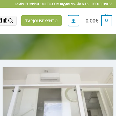
LÄMPÖPUMPPUHUOLTO.COM myynti ark. klo 8-16 |
0300 30 80 82
barcode_scanner
0
0.00
€
TARJOUSPYYNTÖ