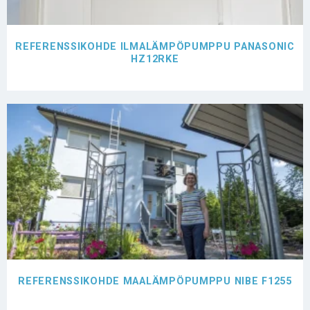
REFERENSSIKOHDE ILMALÄMPÖPUMPPU PANASONIC
HZ12RKE
REFERENSSIKOHDE MAALÄMPÖPUMPPU NIBE F1255