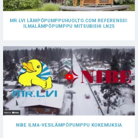
MR.LVI LÄMPÖPUMPPUHUOLTO.COM REFERENSSI:
ILMALÄMPÖPUMPPU MITSUBISHI LN25
NIBE ILMA-VESILÄMPÖPUMPPU KOKEMUKSIA