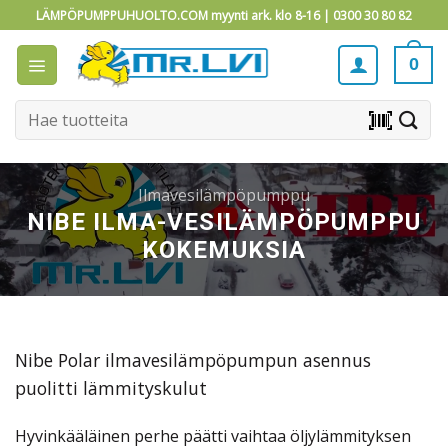
Skip
LÄMPÖPUMPPUHUOLTO.COM myynti ark. klo 8-16 |
0300 30 80 82
to
content
0
Etsi:
barcode_scanner
Ilmavesilämpöpumppu
NIBE ILMA-VESILÄMPÖPUMPPU
KOKEMUKSIA
Nibe Polar ilmavesilämpöpumpun asennus
puolitti lämmityskulut
Hyvinkääläinen perhe päätti vaihtaa öljylämmityksen