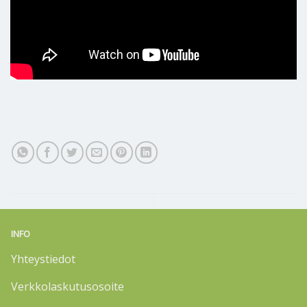
INFO
Yhteystiedot
Verkkolaskutusosoite