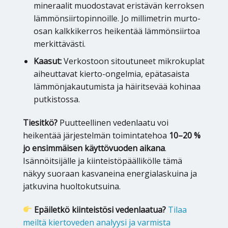
mineraalit muodostavat eristävän kerroksen
lämmönsiirtopinnoille. Jo millimetrin murto-
osan kalkkikerros heikentää lämmönsiirtoa
merkittävästi.
Kaasut:
Verkostoon sitoutuneet mikrokuplat
aiheuttavat kierto-ongelmia, epätasaista
lämmönjakautumista ja häiritsevää kohinaa
putkistossa.
Tiesitkö?
Puutteellinen vedenlaatu voi
heikentää järjestelmän toimintatehoa
10–20 %
jo ensimmäisen käyttövuoden aikana
.
Isännöitsijälle ja kiinteistöpäällikölle tämä
näkyy suoraan kasvaneina energialaskuina ja
jatkuvina huoltokutsuina.
Epäiletkö kiinteistösi vedenlaatua?
Tilaa
meiltä kiertoveden analyysi ja varmista