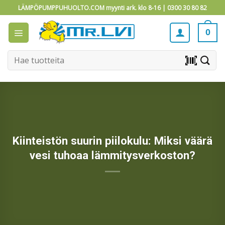
Skip
LÄMPÖPUMPPUHUOLTO.COM myynti ark. klo 8-16 |
0300 30 80 82
to
content
0
Etsi:
barcode_scanner
Kiinteistön suurin piilokulu: Miksi väärä
vesi tuhoaa lämmitysverkoston?