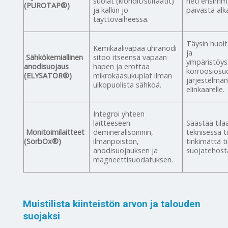
suolat (kloridit/sulfaatit)
heti ensimm
(PUROTAP®)
ja kalkin jo
päivästä alk
täyttövaiheessa.
Täysin huol
Kemikaalivapaa uhranodi
ja
Sähkökemiallinen
sitoo itseensä vapaan
ympäristöyst
anodisuojaus
hapen ja erottaa
korroosiosu
(ELYSATOR®)
mikrokaasukuplat ilman
järjestelmä
ulkopuolista sähköä.
elinkaarelle.
Integroi yhteen
laitteeseen
Säästää tila
Monitoimilaitteet
demineralisoinnin,
teknisessä t
(SorbOx®)
ilmanpoiston,
tinkimättä 
anodisuojauksen ja
suojatehost
magneettisuodatuksen.
Muistilista kiinteistön arvon ja talouden
suojaksi