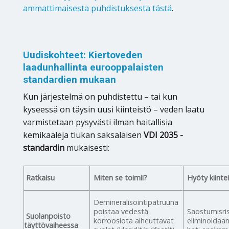
ammattimaisesta puhdistuksesta tästä
.
Uudiskohteet: Kiertoveden
laadunhallinta eurooppalaisten
standardien mukaan
Kun järjestelmä on puhdistettu – tai kun
kyseessä on täysin uusi kiinteistö – veden laatu
varmistetaan pysyvästi ilman haitallisia
kemikaaleja tiukan saksalaisen
VDI 2035 -
standardin
mukaisesti:
Ratkaisu
Miten se toimii?
Hyöty kiintei
Demineralisointipatruuna
poistaa vedestä
Saostumisris
Suolanpoisto
korroosiota aiheuttavat
eliminoidaan
täyttövaiheessa