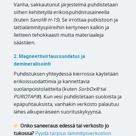
Vanha, sakkautunut järjestelmä puhdistetaan
siihen kehitetyllä erikoispuhdistusaineella
(kuten
Sanol® H-15
). Se irrottaa putkistoon ja
lattialämmityspiireihin kertyneen kalkin ja
lietteen tehokkaasti mutta materiaaleja
säästäen.
2. Magneettivirtaussuodatus ja
demineralisointi
Puhdistuksen yhteydessä kierrossa käytetään
erikoissuodattimia ja kannettavia
suolanpoistolaitteita (kuten
SorbOx®
tai
PUROTAP®
). Kun vesi puhdistetaan suoloista ja
epäpuhtauksista, vanhakin verkosto palautuu
lähes alkuperäiseen suorituskykyynsä.
Onko saneeraus edessä tai verkosto jo
tukossa?
Pyydä tarjous lämmitysverkoston