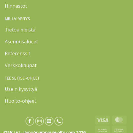
Hinnastot
MR. LVI YRITYS
Tietoa meistä
Asennusalueet
Referenssit
Verkkokaupat
TEE SE ITSE -OHJEET
Usein kysyttyä
Huolto-ohjeet
Visa
Mas
Bank
Cas
©Mr.LVI - lämpöpumppuhuolto.com 2026