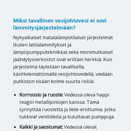
Miksi tavallinen vesijohtovesi ei sovi
lämmitysjärjestelmään?
Nykyaikaiset matalalämpötilaiset järjestelmät
(kuten lattialämmitykset ja
lämpöpumpputekniikka) sekä monimutkaiset
jäähdytysverkostot ovat erittäin herkkiä. Kun
järjestelmä täytetään tavallisella,
käsittelemättömällä vesijohtovedellä, viedään
putkiston sisään kolme suurta riskiä:
Korroosio ja ruoste:
Vedessä oleva happi
reagoi metallipintojen kanssa. Tämä
synnyttää ruostetta ja liete-erottumia, jotka
tukkivat venttiileitä ja kuluttavat pumppuja.
Kalkki ja saostumat:
Vedessä olevat