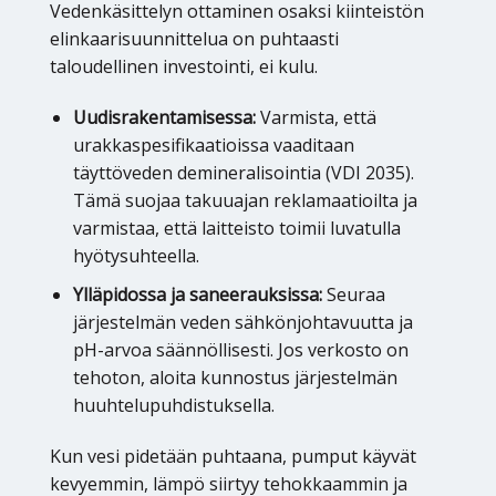
Vedenkäsittelyn ottaminen osaksi kiinteistön
elinkaarisuunnittelua on puhtaasti
taloudellinen investointi, ei kulu.
Uudisrakentamisessa:
Varmista, että
urakkaspesifikaatioissa vaaditaan
täyttöveden demineralisointia (VDI 2035).
Tämä suojaa takuuajan reklamaatioilta ja
varmistaa, että laitteisto toimii luvatulla
hyötysuhteella.
Ylläpidossa ja saneerauksissa:
Seuraa
järjestelmän veden sähkönjohtavuutta ja
pH-arvoa säännöllisesti. Jos verkosto on
tehoton, aloita kunnostus järjestelmän
huuhtelupuhdistuksella.
Kun vesi pidetään puhtaana, pumput käyvät
kevyemmin, lämpö siirtyy tehokkaammin ja