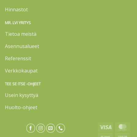
Hinnastot
MR. LVI YRITYS
Tietoa meistä
Asennusalueet
Referenssit
Verkkokaupat
TEE SE ITSE -OHJEET
Usein kysyttyä
Huolto-ohjeet
Visa
Mas
Bank
Cas