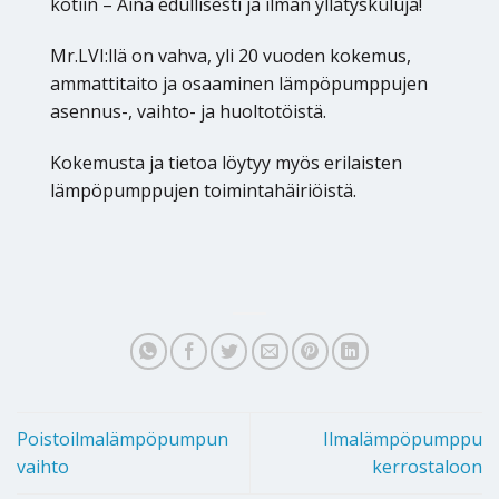
kotiin – Aina edullisesti ja ilman yllätyskuluja!
Mr.LVI:llä on vahva, yli 20 vuoden kokemus,
ammattitaito ja osaaminen lämpöpumppujen
asennus-, vaihto- ja huoltotöistä.
Kokemusta ja tietoa löytyy myös erilaisten
lämpöpumppujen toimintahäiriöistä.
Poistoilmalämpöpumpun
Ilmalämpöpumppu
vaihto
kerrostaloon