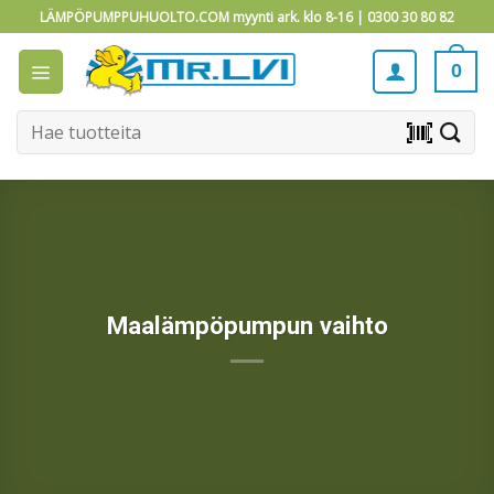
Skip
LÄMPÖPUMPPUHUOLTO.COM myynti ark. klo 8-16 |
0300 30 80 82
to
content
0
Etsi:
barcode_scanner
Maalämpöpumpun vaihto