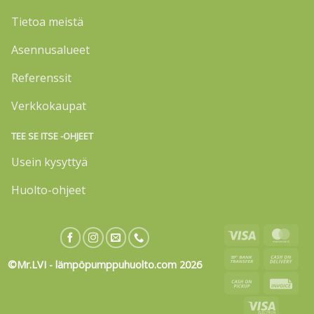
Tietoa meistä
Asennusalueet
Referenssit
Verkkokaupat
TEE SE ITSE -OHJEET
Usein kysyttyä
Huolto-ohjeet
Visa
Mas
Bank
Cas
©Mr.LVI - lämpöpumppuhuolto.com 2026
Transfer
On
Cash
Invo
Deli
on
Visa
Pickup