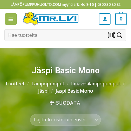
Skip
LÄMPÖPUMPPUHUOLTO.COM myynti ark. klo 8-16 |
0300 30 80 82
to
content
0
Etsi:
barcode_scanner
Jäspi Basic Mono
Tuotteet
/
Lämpöpumput
/
Ilmavesilämpöpumput
/
Jäspi
/
Jäspi Basic Mono
SUODATA