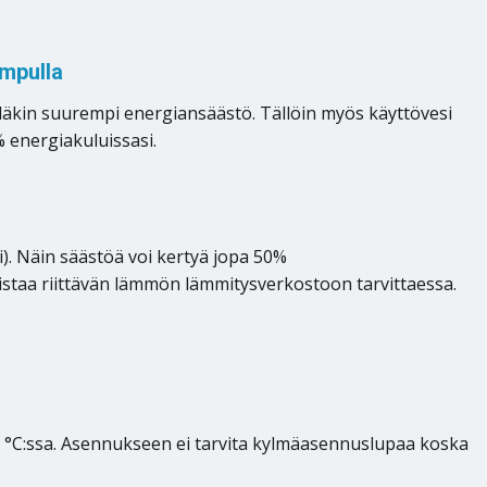
mpulla
eläkin suurempi energiansäästö. Tällöin myös käyttövesi
 energiakuluissasi.
). Näin säästöä voi kertyä jopa 50%
istaa riittävän lämmön lämmitysverkostoon tarvittaessa.
0 °C:ssa. Asennukseen ei tarvita kylmäasennuslupaa koska