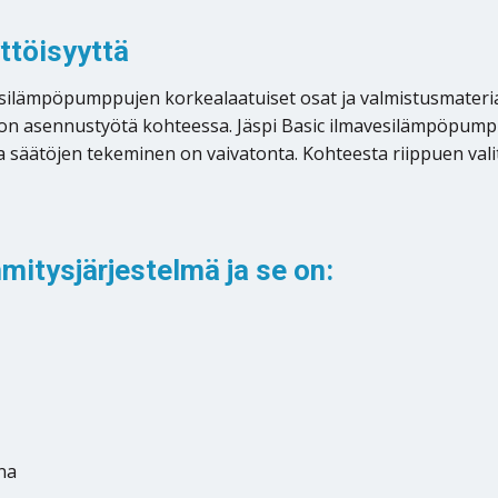
ttöisyyttä
vesilämpöpumppujen korkealaatuiset osat ja valmistusmateri
iston asennustyötä kohteessa. Jäspi Basic ilmavesilämpöpumpu
 säätöjen tekeminen on vaivatonta. Kohteesta riippuen val
itysjärjestelmä ja se on:
na