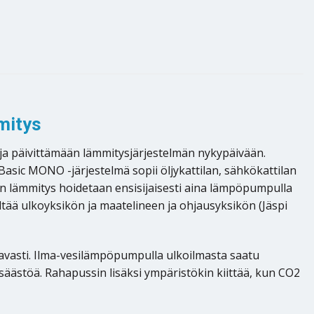
mitys
a päivittämään lämmitysjärjestelmän nykypäivään.
asic MONO -järjestelmä sopii öljykattilan, sähkökattilan
on lämmitys hoidetaan ensisijaisesti aina lämpöpumpulla
tää ulkoyksikön ja maatelineen ja ohjausyksikön (Jäspi
asti. Ilma-vesilämpöpumpulla ulkoilmasta saatu
äästöä. Rahapussin lisäksi ympäristökin kiittää, kun CO2