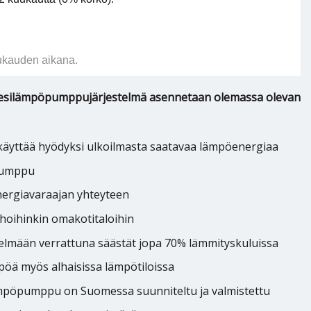
ukauden aikana.
esilämpöpumppujärjestelmä asennetaan olemassa olevan
yttää hyödyksi ulkoilmasta saatavaa lämpöenergiaa
pumppu
energiavaraajan yhteyteen
nhoihinkin omakotitaloihin
elmään verrattuna säästät jopa 70% lämmityskuluissa
öä myös alhaisissa lämpötiloissa
mpöpumppu on Suomessa suunniteltu ja valmistettu