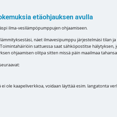
okemuksia etäohjauksen avulla
äspi ilma-vesilämpöpumppujen ohjaamiseen.
lämmityksestäsi, näet ilmavesipumppu järjestelmäsi tilan ja 
oimintahäiriöin sattuessa saat sähköpostitse hälytyksen, jo
ksen ohjaamisen olitpa sitten missä päin maailmaa tahansa
 seuraavat:
ä ei ole kaapeliverkkoa, voidaan läyttää esim. langatonta ver