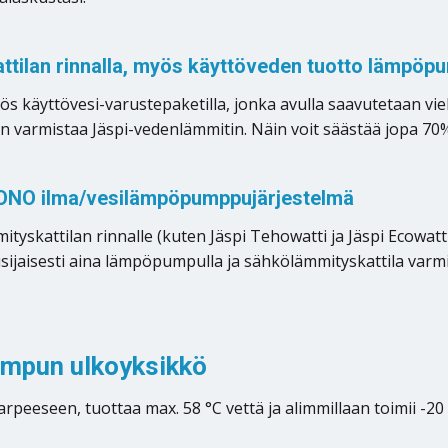
tilan rinnalla, myös käyttöveden tuotto lämpöpu
s käyttövesi-varustepaketilla, jonka avulla saavutetaan vi
varmistaa Jäspi-vedenlämmitin. Näin voit säästää jopa 70%
 MONO ilma/vesilämpöpumppujärjestelmä
skattilan rinnalle (kuten Jäspi Tehowatti ja Jäspi Ecowatti
sijaisesti aina lämpöpumpulla ja sähkölämmityskattila varm
mpun ulkoyksikkö
peeseen, tuottaa max. 58 °C vettä ja alimmillaan toimii -2