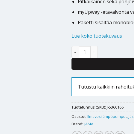
Pitkäikäinen sekä pohjoi
myUpway -etävalvonta v
Paketti sisältää monoblo
Lue koko tuotekuvaus
Ilmavesilämpöpumppu Jäspi B
Alternative:
Tutustu kaikkiin rahoitu
Tuotetunnus (SKU):
J-5360166
Osastot:
Ilmavesilämpöpumput
,
Jäs
Brand:
JÄMÄ