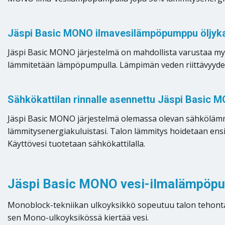
Jäspi Basic MONO ilmavesilämpöpumppu öljykat
Jäspi Basic MONO järjestelmä on mahdollista varustaa myö
lämmitetään lämpöpumpulla. Lämpimän veden riittävyyden 
Sähkökattilan rinnalle asennettu Jäspi Basic
Jäspi Basic MONO järjestelmä olemassa olevan sähkölämmity
lämmitysenergiakuluistasi. Talon lämmitys hoidetaan ensi
Käyttövesi tuotetaan sähkökattilalla.
Jäspi Basic MONO vesi-ilmalämpöpu
Monoblock-tekniikan ulkoyksikkö sopeutuu talon tehontar
sen Mono-ulkoyksikössä kiertää vesi.