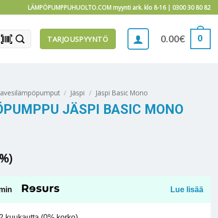
LÄMPÖPUMPPUHUOLTO.COM myynti ark. klo 8-16 |
0300 30 80 82
barcode_scanner
0
0.00
€
TARJOUSPYYNTÖ
mavesilämpöpumput
/
Jäspi
/
Jäspi Basic Mono
ÖPUMPPU JÄSPI BASIC MONO
5%)
min
Lue lisää
 kuukautta (0% korko).