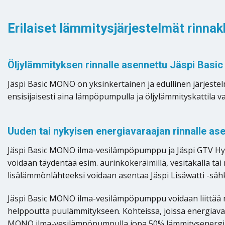
Erilaiset lämmitysjärjestelmät rinnak
Öljylämmityksen rinnalle asennettu Jäspi Bas
Jäspi Basic MONO on yksinkertainen ja edullinen järjestel
ensisijaisesti aina lämpöpumpulla ja öljylämmityskattila 
Uuden tai nykyisen energiavaraajan rinnalle 
Jäspi Basic MONO ilma-vesilämpöpumppu ja Jäspi GTV Hyb
voidaan täydentää esim. aurinkokeräimillä, vesitakalla tai
lisälämmönlähteeksi voidaan asentaa Jäspi Lisäwatti -sähk
Jäspi Basic MONO ilma-vesilämpöpumppu voidaan liittää m
helppoutta puulämmitykseen. Kohteissa, joissa energiava
MONO ilma-vesilämpöpumpulla jopa 50% lämmitysenergia