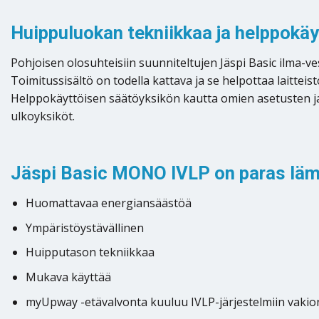
Huippuluokan tekniikkaa ja helppokäy
Pohjoisen olosuhteisiin suunniteltujen Jäspi Basic ilma-
Toimitussisältö on todella kattava ja se helpottaa laitte
Helppokäyttöisen säätöyksikön kautta omien asetusten ja
ulkoyksiköt.
Jäspi Basic MONO IVLP on paras lämm
Huomattavaa energiansäästöä
Ympäristöystävällinen
Huipputason tekniikkaa
Mukava käyttää
myUpway -etävalvonta kuuluu IVLP-järjestelmiin vakio