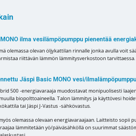
kain
ic MONO ilma vesilämpöpumppu pienentää energiak
mä olemassa olevan öljykattilan rinnalle jonka avulla voit s
varmistaa riittävän lämmön lämmitysverkostoon tarvittaessa. T
asennettu Jäspi Basic MONO vesi/ilmalämpöpumpp
rid 500 -energiavaraaja muodostavat monipuolisesti laajen
 muulla biopolttoaineella. Talon lämmitys ja käyttövesi hoid
ökattila tai Jäspi J-Vastus -sähkövastus.
yös olemassa olevaan energiavaraajaan. Laitteisto sopii p
raajaa lämmitetään yö/päiväsähköllä on suurimmat säästöma
laskustasi.