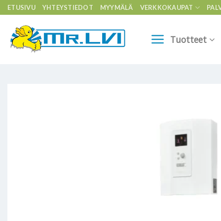
Skip
ETUSIVU
YHTEYSTIEDOT
MYYMÄLÄ
VERKKOKAUPAT
PAL
to
content
Tuotteet