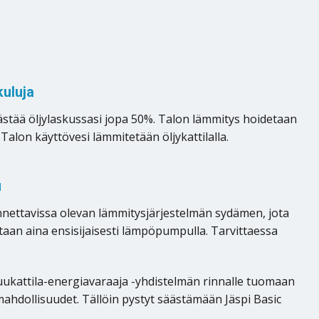
uluja
äästää öljylaskussasi jopa 50%. Talon lämmitys hoidetaan
alon käyttövesi lämmitetään öljykattilalla.
u
nettavissa olevan lämmitysjärjestelmän sydämen, jota
etaan aina ensisijaisesti lämpöpumpulla. Tarvittaessa
uukattila-energiavaraaja -yhdistelmän rinnalle tuomaan
hdollisuudet. Tällöin pystyt säästämään Jäspi Basic