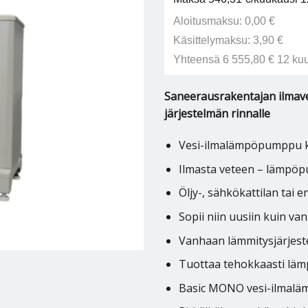
Aloitusmaksu: 0,00 €
Käsittelymaksu: 3,90 €
Yhteensä 6 555,80 € 12 ku
Saneerausrakentajan ilmav
järjestelmän rinnalle
Vesi-ilmalämpöpumppu kä
Ilmasta veteen – lämpö
Öljy-, sähkökattilan tai 
Sopii niin uusiin kuin va
Vanhaan lämmitysjärjest
Tuottaa tehokkaasti lämp
Basic MONO vesi-ilmalä