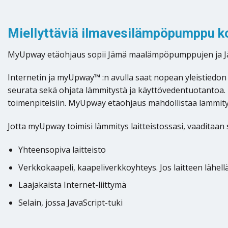
Miellyttäviä ilmavesilämpöpumppu k
MyUpway etäohjaus sopii Jämä maalämpöpumppujen ja J
Internetin ja myUpway™ :n avulla saat nopean yleistiedon 
seurata sekä ohjata lämmitystä ja käyttövedentuotantoa. T
toimenpiteisiin. MyUpway etäohjaus mahdollistaa lämmity
Jotta myUpway toimisi lämmitys laitteistossasi, vaaditaan
Yhteensopiva laitteisto
Verkkokaapeli, kaapeliverkkoyhteys. Jos laitteen lähell
Laajakaista Internet-liittymä
Selain, jossa JavaScript-tuki