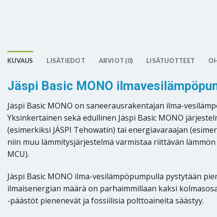
KUVAUS
LISÄTIEDOT
ARVIOT (0)
LISÄTUOTTEET
OH
Jäspi Basic MONO ilmavesilämpöpump
Jäspi Basic MONO on saneerausrakentajan ilma-vesilämpö
Yksinkertainen sekä edullinen Jäspi Basic MONO järjestelm
(esimerkiksi JÄSPI Tehowatin) tai energiavaraajan (esime
niin muu lämmitysjärjestelmä varmistaa riittävän lämmön 
MCU).
Jäspi Basic MONO ilma-vesilämpöpumpulla pystytään pie
ilmaisenergian määrä on parhaimmillaan kaksi kolmasosaa 
-päästöt pienenevät ja fossiilisia polttoaineita säästyy.