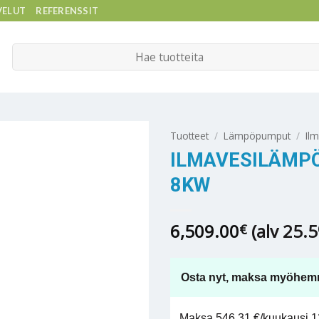
VELUT
REFERENSSIT
Etsi:
Tuotteet
/
Lämpöpumput
/
Il
ILMAVESILÄMP
8KW
6,509.00
(alv 25.
€
Osta nyt, maksa myöhem
Maksa 546,31 €/kuukausi 12