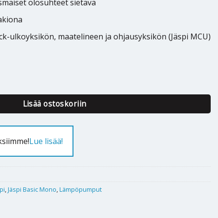
smaiset olosuhteet sietävä
akiona
ck-ulkoyksikön, maatelineen ja ohjausyksikön (Jäspi MCU)
asic Mono 8kW määrä
Lisää ostoskoriin
ksiimme!
Lue lisää!
pi
,
Jäspi Basic Mono
,
Lämpöpumput