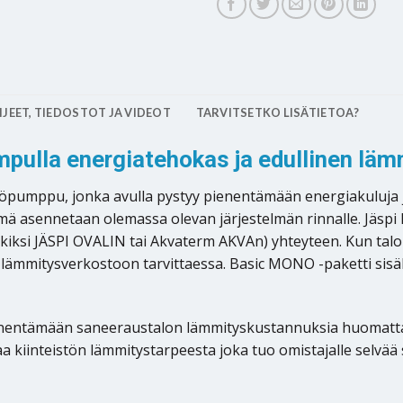
JEET, TIEDOSTOT JA VIDEOT
TARVITSETKO LISÄTIETOA?
ulla energiatehokas ja edullinen läm
pumppu, jonka avulla pystyy pienentämään energiakuluja j
ä asennetaan olemassa olevan järjestelmän rinnalle. Jäspi B
rkiksi JÄSPI OVALIN tai Akvaterm AKVAn) yhteyteen. Kun tal
lämmitysverkostoon tarvittaessa. Basic MONO -paketti sisäl
nentämään saneeraustalon lämmityskustannuksia huomattav
kiinteistön lämmitystarpeesta joka tuo omistajalle selvää s