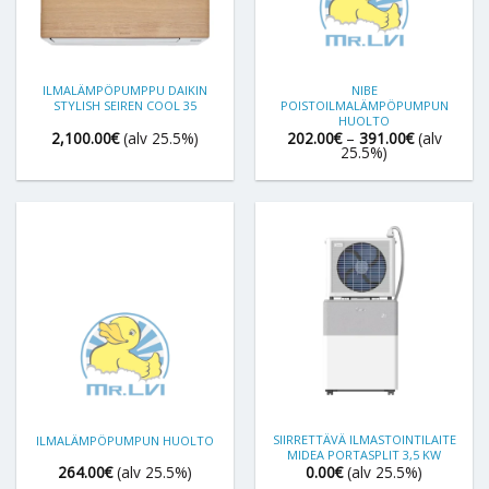
ILMALÄMPÖPUMPPU DAIKIN
NIBE
STYLISH SEIREN COOL 35
POISTOILMALÄMPÖPUMPUN
HUOLTO
Hintaluokk
2,100.00
€
(alv 25.5%)
202.00
€
–
391.00
€
(alv
202.00€
25.5%)
-
391.00€
SIIRRETTÄVÄ ILMASTOINTILAITE
ILMALÄMPÖPUMPUN HUOLTO
MIDEA PORTASPLIT 3,5 KW
264.00
€
(alv 25.5%)
0.00
€
(alv 25.5%)