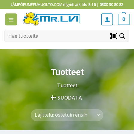
Skip
LÄMPÖPUMPPUHUOLTO.COM myynti ark. klo 8-16 |
0300 30 80 82
to
content
0
Etsi:
barcode_scanner
Tuotteet
Tuotteet
SUODATA