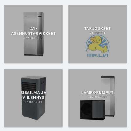
LVI-
TARJOUKSET
ASENNUSTARVIKKEET
5 TUOTTEET
179 TUOTTEET
SISÄILMA JA
LÄMPÖPUMPUT
VIILENNYS
348 TUOTTEET
17 TUOTTEET