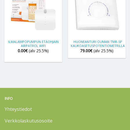
ILMALÄMPÖPUMPUN ETÄOHJAIN
HUONEANTURI OUMAN TMR-SP
AIRPATROL WIFI
KAUKOASETUSPOTENTIOMETRILLÄ
0.00
€
(alv 25.5%)
79.00
€
(alv 25.5%)
INFO
Yhteystiedot
Verkkolaskutusosoite