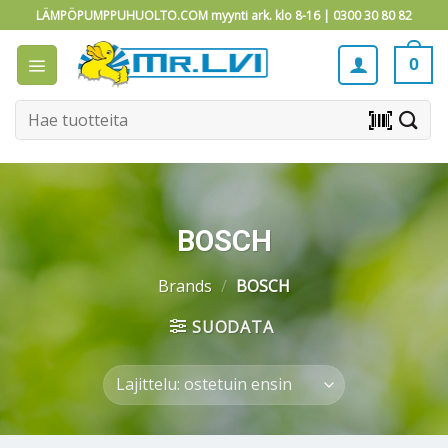
Skip
LÄMPÖPUMPPUHUOLTO.COM myynti ark. klo 8-16 |
0300 30 80 82
to
content
0
Etsi:
barcode_scanner
BOSCH
Brands
/
BOSCH
SUODATA