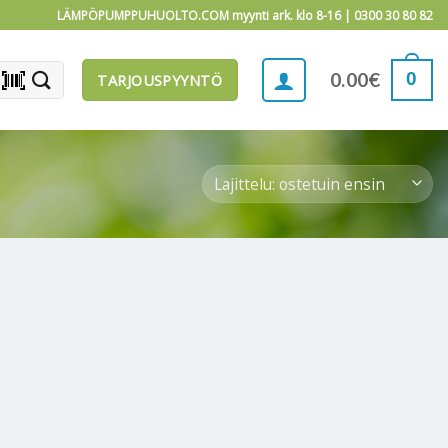
LÄMPÖPUMPPUHUOLTO.COM myynti ark. klo 8-16 |
0300 30 80 82
barcode_scanner
0
0.00
€
TARJOUSPYYNTÖ