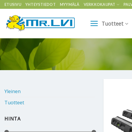
Skip
ETUSIVU
YHTEYSTIEDOT
MYYMÄLÄ
VERKKOKAUPAT
PAL
to
content
Tuotteet
Yleinen
Tuotteet
HINTA