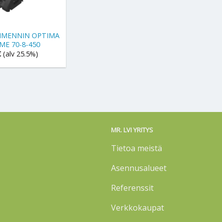
IMENNIN OPTIMA
ME 70-8-450
€
(alv 25.5%)
MR. LVI YRITYS
Tietoa meistä
Asennusalueet
Referenssit
Verkkokaupat