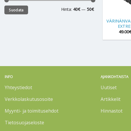
Minimihinta
Maksimihinta
Hinta:
40€
—
50€
+
Suodata
VÄRINÄNVA
EXTRE
49.00
INFO
AJANKOHTAISTA
Yhteystiedot
Uutiset
Verkkolaskutusosoite
Artikkelit
Myynti- ja toimitusehdot
Hinnastot
Tietosuojaseloste