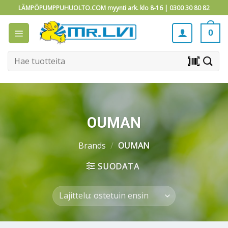
Skip
LÄMPÖPUMPPUHUOLTO.COM myynti ark. klo 8-16 |
0300 30 80 82
to
content
0
Etsi:
barcode_scanner
OUMAN
Brands
/
OUMAN
SUODATA