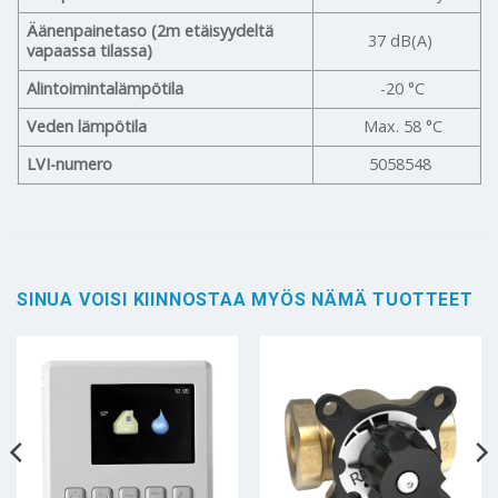
Äänenpainetaso (2m etäisyydeltä
37 dB(A)
vapaassa tilassa)
Alintoimintalämpötila
-20 °C
Veden lämpötila
Max. 58 °C
LVI-numero
5058548
SINUA VOISI KIINNOSTAA MYÖS NÄMÄ TUOTTEET