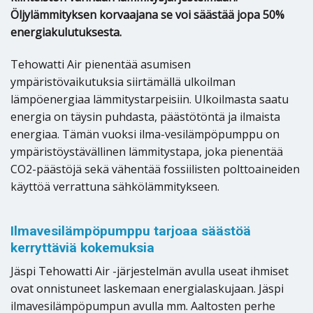
Öljylämmityksen korvaajana se voi säästää jopa 50%
energiakulutuksesta.
Tehowatti Air pienentää asumisen
ympäristövaikutuksia siirtämällä ulkoilman
lämpöenergiaa lämmitystarpeisiin. Ulkoilmasta saatu
energia on täysin puhdasta, päästötöntä ja ilmaista
energiaa. Tämän vuoksi ilma-vesilämpöpumppu on
ympäristöystävällinen lämmitystapa, joka pienentää
CO2-päästöjä sekä vähentää fossiilisten polttoaineiden
käyttöä verrattuna sähkölämmitykseen.
Ilmavesilämpöpumppu tarjoaa säästöä
kerryttäviä kokemuksia
Jäspi Tehowatti Air -järjestelmän avulla useat ihmiset
ovat onnistuneet laskemaan energialaskujaan. Jäspi
ilmavesilämpöpumpun avulla mm. Aaltosten perhe