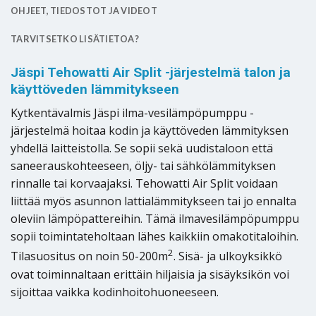
OHJEET, TIEDOSTOT JA VIDEOT
TARVITSETKO LISÄTIETOA?
Jäspi Tehowatti Air Split -järjestelmä talon ja
käyttöveden lämmitykseen
Kytkentävalmis Jäspi ilma-vesilämpöpumppu -
järjestelmä hoitaa kodin ja käyttöveden lämmityksen
yhdellä laitteistolla. Se sopii sekä uudistaloon että
saneerauskohteeseen, öljy- tai sähkölämmityksen
rinnalle tai korvaajaksi. Tehowatti Air Split voidaan
liittää myös asunnon lattialämmitykseen tai jo ennalta
oleviin lämpöpattereihin. Tämä ilmavesilämpöpumppu
sopii toimintateholtaan lähes kaikkiin omakotitaloihin.
2
Tilasuositus on noin 50-200m
. Sisä- ja ulkoyksikkö
ovat toiminnaltaan erittäin hiljaisia ja sisäyksikön voi
sijoittaa vaikka kodinhoitohuoneeseen.