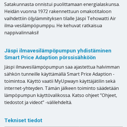
Satakunnasta onnistui puolittamaan energialaskunsa.
Heidän vuonna 1972 rakennettuun omakotitaloon
vaihdettiin öljylämmityksen tilalle Jäspi Tehowatti Air
ilma-vesilämpöpumppu. He kehuvat ratkaisua
nappivalinnaksi!
Jäspi ilmavesilämpöpumpun yhdistäminen
Smart Price Adaption pörssisähköön
Jäspi ilmavesilämpöpumpun saa ajastettua halvimman
sähkön tunneille käyttämällä Smart Price Adaption -
toimintoa. Käyttö vaatii MyUpwayn käyttäjätilin sekä
internet-yhteyden. Tämän jälkeen toiminto säädetään
lämpöpumpun käyttövalikossa. Katso ohjeet ”Ohjeet,
tiedostot ja videot” -välilehdeltä.
Tekniset tiedot