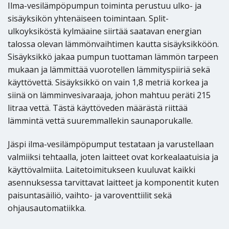
Ilma-vesilämpöpumpun toiminta perustuu ulko- ja
sisäyksikön yhtenäiseen toimintaan. Split-
ulkoyksiköstä kylmäaine siirtää saatavan energian
talossa olevan lämmönvaihtimen kautta sisäyksikköön.
Sisäyksikkö jakaa pumpun tuottaman lämmön tarpeen
mukaan ja lämmittää vuorotellen lämmityspiiriä sekä
käyttövettä. Sisäyksikkö on vain 1,8 metriä korkea ja
siinä on lämminvesivaraaja, johon mahtuu peräti 215
litraa vettä. Tästä käyttöveden määrästä riittää
lämmintä vettä suuremmallekin saunaporukalle.
Jäspi ilma-vesilämpöpumput testataan ja varustellaan
valmiiksi tehtaalla, joten laitteet ovat korkealaatuisia ja
käyttövalmiita. Laitetoimitukseen kuuluvat kaikki
asennuksessa tarvittavat laitteet ja komponentit kuten
paisuntasäiliö, vaihto- ja varoventtiilit sekä
ohjausautomatiikka.