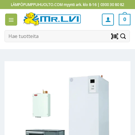
Skip
LÄMPÖPUMPPUHUOLTO.COM myynti ark. klo 8-16 |
0300 30 80 82
to
content
0
Etsi:
barcode_scanner