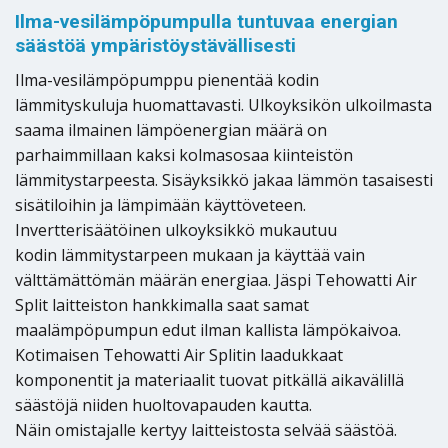
Ilma-vesilämpöpumpulla tuntuvaa energian
säästöä ympäristöystävällisesti
Ilma-vesilämpöpumppu pienentää kodin
lämmityskuluja huomattavasti. Ulkoyksikön ulkoilmasta
saama ilmainen lämpöenergian määrä on
parhaimmillaan kaksi kolmasosaa kiinteistön
lämmitystarpeesta. Sisäyksikkö jakaa lämmön tasaisesti
sisätiloihin ja lämpimään käyttöveteen.
Invertterisäätöinen ulkoyksikkö mukautuu
kodin lämmitystarpeen mukaan ja käyttää vain
välttämättömän määrän energiaa. Jäspi Tehowatti Air
Split laitteiston hankkimalla saat samat
maalämpöpumpun edut ilman kallista lämpökaivoa.
Kotimaisen Tehowatti Air Splitin laadukkaat
komponentit ja materiaalit tuovat pitkällä aikavälillä
säästöjä niiden huoltovapauden kautta.
Näin omistajalle kertyy laitteistosta selvää säästöä.