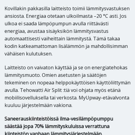
Kovillakin pakkasilla laitteisto toimii lämmitysvastuksen
ansiosta. Energiaa otetaan ulkoilmasta –20 °C asti. Jos
ulkoa ei saada lämpöpumpun avulla riittävästi
energiaa, avustaa sisäyksikön lämmitysvastus
automaattisesti vaiheittain lämmitystä. Tämä takaa
kodin katkeamattoman lisälämmön ja mahdollisimman
vähäisen kulutuksen.
Laitteisto on vaivaton käyttää ja se on energiatehokas
lämmitysmuoto. Omien asetusten ja säätöjen
tekeminen on nopeaa helppokäyttöisen käyttöliittymän
avulla. Tehowatti Air Split :tiä voi ohjata myös etänä
mobiilisovelluksella tai verkosta. MyUpway-etävalvonta
kuuluu järjestelmään vakiona.
Saneerauskiinteistöissä ilma-vesilämpöpumppu
säästää jopa 70% lämmityskuluissa verrattuna
kiinteistön vanhaan lämmitysjärjestelmään.