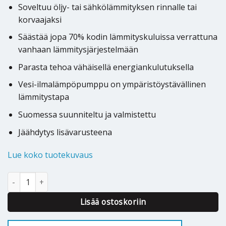
Soveltuu öljy- tai sähkölämmityksen rinnalle tai
korvaajaksi
Säästää jopa 70% kodin lämmityskuluissa verrattuna
vanhaan lämmitysjärjestelmään
Parasta tehoa vähäisellä energiankulutuksella
Vesi-ilmalämpöpumppu on ympäristöystävällinen
lämmitystapa
Suomessa suunniteltu ja valmistettu
Jäähdytys lisävarusteena
Lue koko tuotekuvaus
Ilmavesilämpöpumppu Jäspi Tehowatti Air Split 6kW määrä
Alternative:
Lisää ostoskoriin