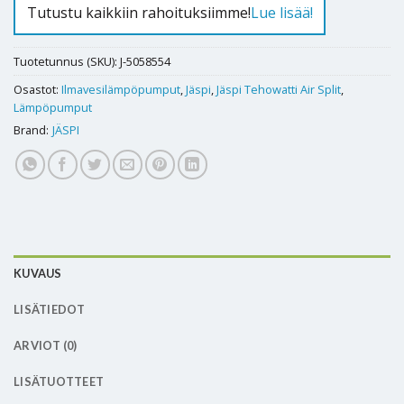
Tutustu kaikkiin rahoituksiimme!
Lue lisää!
Tuotetunnus (SKU):
J-5058554
Osastot:
Ilmavesilämpöpumput
,
Jäspi
,
Jäspi Tehowatti Air Split
,
Lämpöpumput
Brand:
JÄSPI
KUVAUS
LISÄTIEDOT
ARVIOT (0)
LISÄTUOTTEET