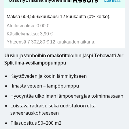
Osta nyt, maksa myöhemmin
Lue lisää
Maksa 608,56 €/kuukausi 12 kuukautta (0% korko).
Aloitusmaksu: 0,00 €
Käsittelymaksu: 3,90 €
Yhteensä 7 302,80 € 12 kuukauden aikana.
Uusiin ja vanhoihin omakotitaloihin Jäspi Tehowatti Air
Split ilma-vesilämpöpumppu
Käyttöveden ja kodin lämmitykseen
Ilmasta veteen – lämpöpumppu
Hyödyntää ulkoilman lämpöenergiaa toiminnassaan
Loistava ratkaisu sekä uudistaloon että
saneerauskohteeseen
Tilasuositus 50–200 m2