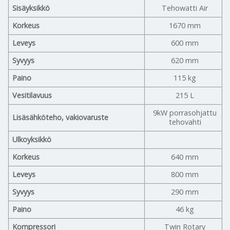
Sisäyksikkö
Tehowatti Air
Korkeus
1670 mm
Leveys
600 mm
Syvyys
620 mm
Paino
115 kg
Vesitilavuus
215 L
9kW porrasohjattu
Lisäsähköteho, vakiovaruste
tehovahti
Ulkoyksikkö
Korkeus
640 mm
Leveys
800 mm
Syvyys
290 mm
Paino
46 kg
Kompressori
Twin Rotary