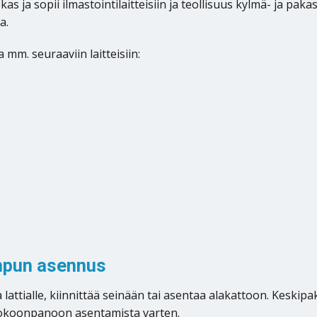
ja sopii ilmastointilaitteisiin ja teollisuus kylmä- ja paka
a.
m. seuraaviin laitteisiin:
mpun asennus
tialle, kiinnittää seinään tai asentaa alakattoon. Keskipak
okoonpanoon asentamista varten.