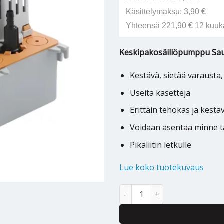
Käsittelymaksu: 3,90 €
Yhteensä 221,90 € 12 kuuk
Keskipakosäiliöpumppu Sau
Kestävä, sietää varausta,
Useita kasetteja
Erittäin tehokas ja kestä
Voidaan asentaa minne 
Pikaliitin letkulle
Lue koko tuotekuvaus
Keskipakosäiliöpumppu Sauerm
Alternative: