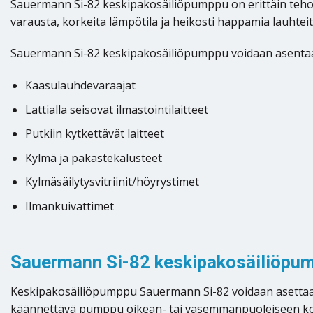
Sauermann Si-82 keskipakosäiliöpumppu on erittäin tehokas 
varausta, korkeita lämpötila ja heikosti happamia lauhteit
Sauermann Si-82 keskipakosäiliöpumppu voidaan asentaa m
Kaasulauhdevaraajat
Lattialla seisovat ilmastointilaitteet
Putkiin kytkettävät laitteet
Kylmä ja pakastekalusteet
Kylmäsäilytysvitriinit/höyrystimet
Ilmankuivattimet
Sauermann Si-82 keskipakosäiliöpu
Keskipakosäiliöpumppu Sauermann Si-82 voidaan asettaa lat
käännettävä pumppu oikean- tai vasemmanpuoleiseen k