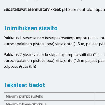
Suositeltavat asennustarvikkeet:
pH-Safe neutralointipa
Toimituksen sisältö
Pakkaus 1:
yksiosainen keskipakosäiliöpumppu (2 L) – inte
eurooppalainen pistotulppa) virtajohto (1,5 m, paljaat päät
Pakkaus 2:
yksiosainen keskipakopumppu säiliöllä (2L) – in
eurooppalainen pistotulppa) virtajohto (1,5 m paljaat päät) –
tulppaa. 9rate (l/h)
Tekniset tiedot
Maksimi pumppausteho
Maksimi tyhjennyskorkeus