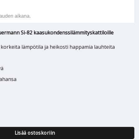
auden aikana.
ermann Si-82 kaasukondenssilämmityskattiloille
 korkeita lämpötila ja heikosti happamia lauhteita
vä
tahansa
ann Si-82 määrä
Lisää ostoskoriin