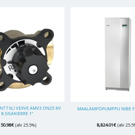
+
NTTIILI VEXVE AMV3 DN25 KV
MAALÄMPÖPUMPPU NIBE F1
8 SISÄKIERRE 1”
150.98
€
(alv 25.5%)
8,824.01
€
(alv 25.5