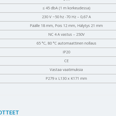
≤ 45 dbA (1 m korkeudessa)
230 V ~50 hz -70 Hz – 0,67 A
Päälle 18 mm, Pois 12 mm, Hälytys 21 mm
NC 4 A vastus – 250V
65 °C, 80 °C automaattinen nollaus
IP20
CE
Vastaa vaatimuksia
P279 x L130 x K171 mm
OTTEET