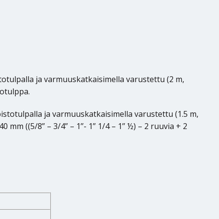
totulpalla ja varmuuskatkaisimella varustettu (2 m,
totulppa.
pistotulpalla ja varmuuskatkaisimella varustettu (1.5 m,
 mm ((5/8” – 3/4” – 1’’- 1” 1/4 – 1’’ ½) – 2 ruuvia + 2