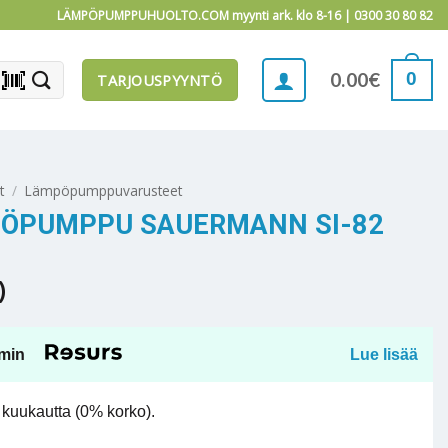
LÄMPÖPUMPPUHUOLTO.COM myynti ark. klo 8-16 |
0300 30 80 82
barcode_scanner
0
0.00
€
TARJOUSPYYNTÖ
t
/
Lämpöpumppuvarusteet
IÖPUMPPU SAUERMANN SI-82
)
min
Lue lisää
kuukautta (0% korko).