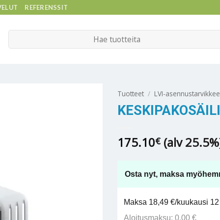
VELUT
REFERENSSIT
Etsi:
Tuotteet
/
LVI-asennustarvikkee
KESKIPAKOSÄIL
175.10
(alv 25.5%
€
Osta nyt, maksa myöhem
Maksa 18,49 €/kuukausi 12 
Aloitusmaksu: 0,00 €