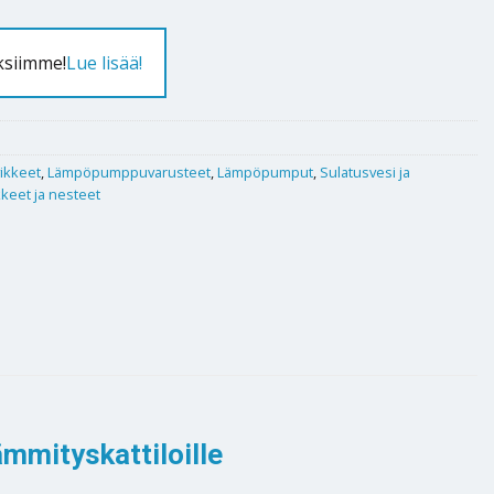
ksiimme!
Lue lisää!
vikkeet
,
Lämpöpumppuvarusteet
,
Lämpöpumput
,
Sulatusvesi ja
keet ja nesteet
mmityskattiloille