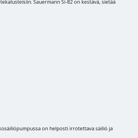
stekalusteisiin. Sauermann Si-82 on kestävä, sietää
osäiliöpumpussa on helposti irrotettava säiliö ja