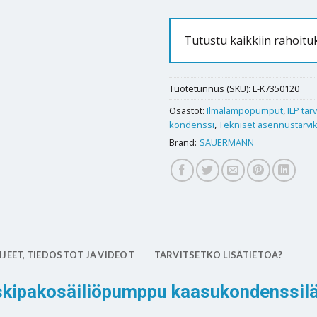
Tutustu kaikkiin rahoitu
Tuotetunnus (SKU):
L-K7350120
Osastot:
Ilmalämpöpumput
,
ILP tar
kondenssi
,
Tekniset asennustarvik
Brand:
SAUERMANN
JEET, TIEDOSTOT JA VIDEOT
TARVITSETKO LISÄTIETOA?
skipakosäiliöpumppu kaasukondenssilä