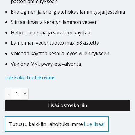
patterilämmitykseen
Ekologinen ja energiatehokas lämmitysjärjestelmä
Siirtää ilmasta kerätyn lämmön veteen
Helppo asentaa ja vaivaton käyttää
Lämpimän vedentuotto max. 58 astetta
Voidaan käyttää kesällä myös viilennykseen
Vakiona MyUpway-etävalvonta
Lue koko tuotekuvaus
Ilmavesilämpöpumppu Jäspi Tehowatti Air Mono 12kW määrä
Alternative:
Lisää ostoskoriin
Tutustu kaikkiin rahoituksiimme!
Lue lisää!