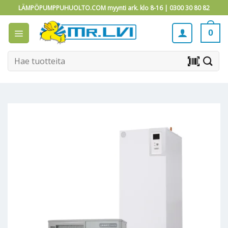
Skip
LÄMPÖPUMPPUHUOLTO.COM myynti ark. klo 8-16 |
0300 30 80 82
to
content
0
Etsi:
barcode_scanner