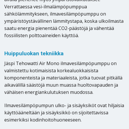
Verrattaessa vesi-ilmalämpöpumppua
sähkölämmitykseen, ilmavesilämpöpumppu on
ympäristöystävällinen lämmitystapa, koska ulkoilmasta
saatu energia pienentää CO2-päästöjä ja vähentää
fossiilisten polttoaineiden käyttöä.
Huippuluokan tekniikka
Jäspi Tehowatti Air Mono ilmavesilämpöpumppu on
valmistettu kotimaisista korkealuokkaisista
komponenteista ja materiaaleista, jotka tuovat pitkällä
aikavälillä säästöjä muun muassa huoltovapauden ja
vähäisen energiankulutuksen muodossa.
Ilmavesilämpöpumpun ulko- ja sisäyksiköt ovat hiljaisia
käyttöääneltään ja sisäyksikkö on sijoitettavissa
esimerkiksi kodinhoitohuoneeseen.