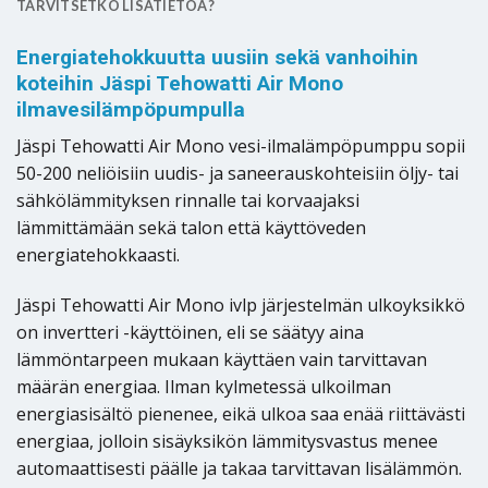
TARVITSETKO LISÄTIETOA?
Energiatehokkuutta uusiin sekä vanhoihin
koteihin Jäspi Tehowatti Air Mono
ilmavesilämpöpumpulla
Jäspi Tehowatti Air Mono vesi-ilmalämpöpumppu sopii
50-200 neliöisiin uudis- ja saneerauskohteisiin öljy- tai
sähkölämmityksen rinnalle tai korvaajaksi
lämmittämään sekä talon että käyttöveden
energiatehokkaasti.
Jäspi Tehowatti Air Mono ivlp järjestelmän ulkoyksikkö
on invertteri -käyttöinen, eli se säätyy aina
lämmöntarpeen mukaan käyttäen vain tarvittavan
määrän energiaa. Ilman kylmetessä ulkoilman
energiasisältö pienenee, eikä ulkoa saa enää riittävästi
energiaa, jolloin sisäyksikön lämmitysvastus menee
automaattisesti päälle ja takaa tarvittavan lisälämmön.