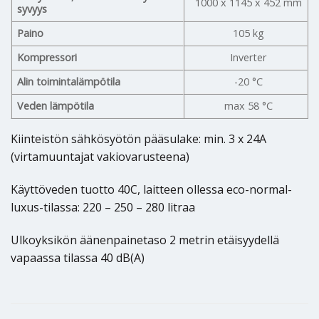
1000 x 1145 x 452 mm
syvyys
Paino
105 kg
Kompressori
Inverter
Alin toimintalämpötila
-20 °C
Veden lämpötila
max 58 °C
Kiinteistön sähkösyötön pääsulake: min. 3 x 24A
(virtamuuntajat vakiovarusteena)
Käyttöveden tuotto 40C, laitteen ollessa eco-normal-
luxus-tilassa: 220 – 250 – 280 litraa
Ulkoyksikön äänenpainetaso 2 metrin etäisyydellä
vapaassa tilassa 40 dB(A)