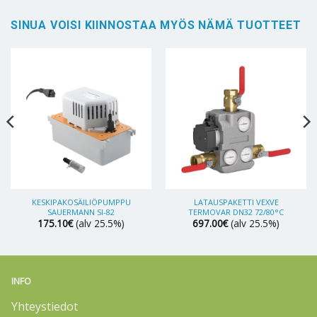
SINUA VOISI KIINNOSTAA MYÖS NÄMÄ TUOTTEET
KESKIPAKOSÄILIÖPUMPPU
LATAUSPAKETTI VEXVE
SAUERMANN SI-82
TERMOVAR DN32 72/80°C
175.10
€
(alv 25.5%)
697.00
€
(alv 25.5%)
INFO
Yhteystiedot