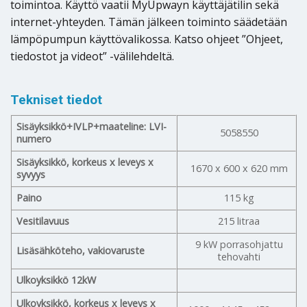
toimintoa. Käyttö vaatii MyUpwayn käyttäjätilin sekä
internet-yhteyden. Tämän jälkeen toiminto säädetään
lämpöpumpun käyttövalikossa. Katso ohjeet ”Ohjeet,
tiedostot ja videot” -välilehdeltä.
Tekniset tiedot
Sisäyksikkö+IVLP+maateline: LVI-
5058550
numero
Sisäyksikkö, korkeus x leveys x
1670 x 600 x 620 mm
syvyys
Paino
115 kg
Vesitilavuus
215 litraa
9 kW porrasohjattu
Lisäsähköteho, vakiovaruste
tehovahti
Ulkoyksikkö 12kW
Ulkoyksikkö, korkeus x leveys x