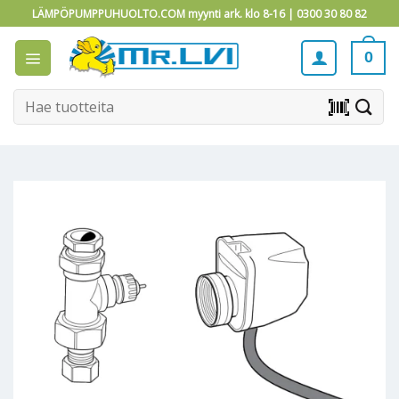
Skip
LÄMPÖPUMPPUHUOLTO.COM myynti ark. klo 8-16 |
0300 30 80 82
to
content
0
Etsi:
barcode_scanner