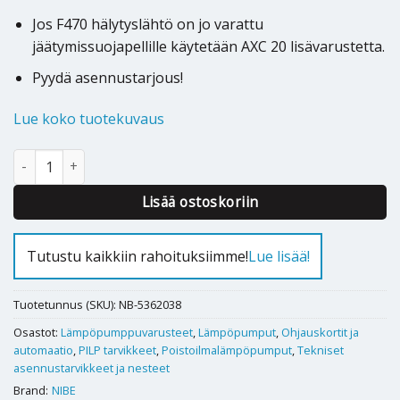
Jos F470 hälytyslähtö on jo varattu
jäätymissuojapellille käytetään AXC 20 lisävarustetta.
Pyydä asennustarjous!
Lue koko tuotekuvaus
Poistoilmalämpöpumpun tuloilman lämmityksen esto Nibe BSA 1
Alternative:
Lisää ostoskoriin
Tutustu kaikkiin rahoituksiimme!
Lue lisää!
Tuotetunnus (SKU):
NB-5362038
Osastot:
Lämpöpumppuvarusteet
,
Lämpöpumput
,
Ohjauskortit ja
automaatio
,
PILP tarvikkeet
,
Poistoilmalämpöpumput
,
Tekniset
asennustarvikkeet ja nesteet
Brand:
NIBE