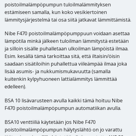
poistoilmalämpöpumpun tuloilmalämmityksen
estämiseen samalla, kun koko vesikiertoinen
lämmitysjärjestelmä tai osa siitä jatkavat lämmittämistä.
Nibe F470 poistoilmalämpöpumppuun voidaan asettaa
lämpötila minkä jälkeen tuloilman lämmitystä estetään
ja silloin sisälle puhalletaan ulkoilman lämpöistä ilmaa.
Esim. kesällä tämä tarkoittaa sitä, että iltaisin/öisin
saadaan sisätiloihin puhallettua viileämpää ilmaa joka
lisää asumis- ja nukkumismukavuutta (samalla
kuitenkin kylpyhuoneen lattialämmitys lämmittää
edelleen).
BSA 10 lisävarusteen avulla kaikki tämä hoituu Nibe
F470 poistoilmalämpöpumpun automatiikan avulla.
BSA10 venttiiliä käytetään jos Nibe F470
poistoilmalämpöpumpun hälytyslähtö on jo varattu