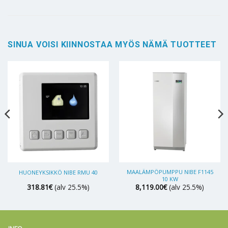
9,109.00€.
8,649.00€
SINUA VOISI KIINNOSTAA MYÖS NÄMÄ TUOTTEET
MAALÄMPÖPUMPPU NIBE F1145
HUONEYKSIKKÖ NIBE RMU 40
10 KW
318.81
€
(alv 25.5%)
8,119.00
€
(alv 25.5%)