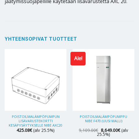
jäätymissuojapellille käytetään lisävarustetta AXC 20.
YHTEENSOPIVAT TUOTTEET
Ale!
POISTOILMALÄMPÖPUMPUN
POISTOILMALÄMPÖPUMPPU
LISÄVARUSTEKORTTI
NIBE F470 (UUSI MALLI)
KESÄPYSÄYTYKSELLE NIBE AXC20
Alkuperäinen
Nykyinen
425.08
€
(alv 25.5%)
9,109.00
€
8,649.00
€
(alv
hinta
hinta
25.5%)
oli:
on: