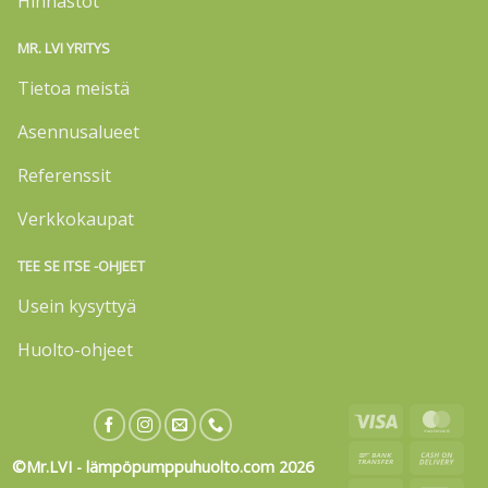
Hinnastot
MR. LVI YRITYS
Tietoa meistä
Asennusalueet
Referenssit
Verkkokaupat
TEE SE ITSE -OHJEET
Usein kysyttyä
Huolto-ohjeet
Visa
Mas
Bank
Cas
©Mr.LVI - lämpöpumppuhuolto.com 2026
Transfer
On