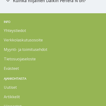
Kuinka hiljainen Daikin Perfera N on?
INFO
Yhteystiedot
Verkkolaskutusosoite
Myynti- ja toimitusehdot
Tietosuojaseloste
Evästeet
AJANKOHTAISTA
Uutiset
Artikkelit