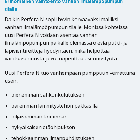
Erinomainen vaihtoehto vanhan ilmalämpöpumpun
tilalle
Daikin Perfera N sopii hyvin korvaavaksi malliksi
vanhan ilmalämpöpumpun tilalle. Monissa kohteissa
uusi Perfera N voidaan asentaa vanhan
ilmalämpöpumpun paikalle olemassa olevia putki- ja
läpivientireittejä hyödyntäen, mikä helpottaa
vaihtoasennusta ja voi nopeuttaa asennustyötä.
Uusi Perfera N tuo vanhempaan pumppuun verrattuna
usein:
pienemmän sähkönkulutuksen
paremman lämmitystehon pakkasilla
hiljaisemman toiminnan
nykyaikaisen etäohjauksen
tehokkaamman ilmanpuhdistuksen