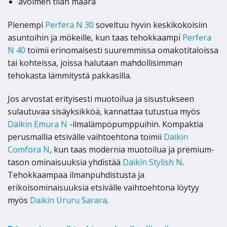
avoimen tilan määrä
Pienempi
Perfera N 30
soveltuu hyvin keskikokoisiin
asuntoihin ja mökeille, kun taas tehokkaampi
Perfera
N 40
toimii erinomaisesti suuremmissa omakotitaloissa
tai kohteissa, joissa halutaan mahdollisimman
tehokasta lämmitystä pakkasilla.
Jos arvostat erityisesti muotoilua ja sisustukseen
sulautuvaa sisäyksikköä, kannattaa tutustua myös
Daikin Emura N
-ilmalämpöpumppuihin. Kompaktia
perusmallia etsivälle vaihtoehtona toimii
Daikin
Comfora N
, kun taas modernia muotoilua ja premium-
tason ominaisuuksia yhdistää
Daikin Stylish N
.
Tehokkaampaa ilmanpuhdistusta ja
erikoisominaisuuksia etsivälle vaihtoehtona löytyy
myös
Daikin Ururu Sarara
.