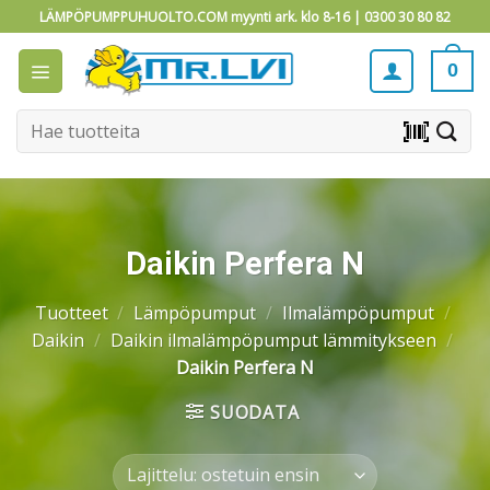
Skip
LÄMPÖPUMPPUHUOLTO.COM myynti ark. klo 8-16 |
0300 30 80 82
to
content
0
Etsi:
barcode_scanner
Daikin Perfera N
Tuotteet
/
Lämpöpumput
/
Ilmalämpöpumput
/
Daikin
/
Daikin ilmalämpöpumput lämmitykseen
/
Daikin Perfera N
SUODATA