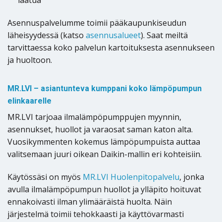
laatua
Asennuspalvelumme toimii pääkaupunkiseudun
läheisyydessä (katso
asennusalueet
). Saat meiltä
tarvittaessa koko palvelun kartoituksesta asennukseen
ja huoltoon.
MR.LVI – asiantunteva kumppani koko lämpöpumpun
elinkaarelle
MR.LVI tarjoaa ilmalämpöpumppujen myynnin,
asennukset, huollot ja varaosat saman katon alta.
Vuosikymmenten kokemus lämpöpumpuista auttaa
valitsemaan juuri oikean Daikin-mallin eri kohteisiin.
Käytössäsi on myös
MR.LVI Huolenpitopalvelu
, jonka
avulla ilmalämpöpumpun huollot ja ylläpito hoituvat
ennakoivasti ilman ylimääräistä huolta. Näin
järjestelmä toimii tehokkaasti ja käyttövarmasti