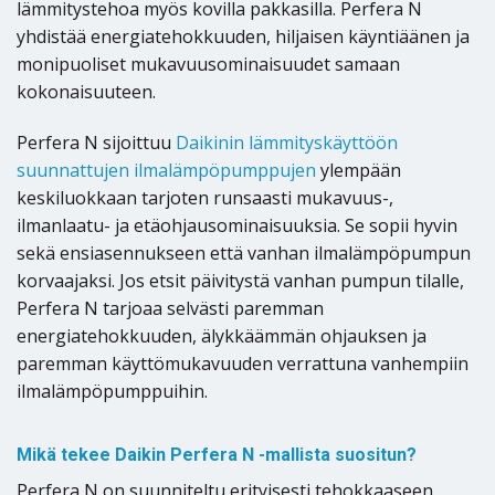
lämmitystehoa myös kovilla pakkasilla. Perfera N
yhdistää energiatehokkuuden, hiljaisen käyntiäänen ja
monipuoliset mukavuusominaisuudet samaan
kokonaisuuteen.
Perfera N sijoittuu
Daikinin lämmityskäyttöön
suunnattujen ilmalämpöpumppujen
ylempään
keskiluokkaan tarjoten runsaasti mukavuus-,
ilmanlaatu- ja etäohjausominaisuuksia. Se sopii hyvin
sekä ensiasennukseen että vanhan ilmalämpöpumpun
korvaajaksi. Jos etsit päivitystä vanhan pumpun tilalle,
Perfera N tarjoaa selvästi paremman
energiatehokkuuden, älykkäämmän ohjauksen ja
paremman käyttömukavuuden verrattuna vanhempiin
ilmalämpöpumppuihin.
Mikä tekee Daikin Perfera N -mallista suositun?
Perfera N on suunniteltu erityisesti tehokkaaseen