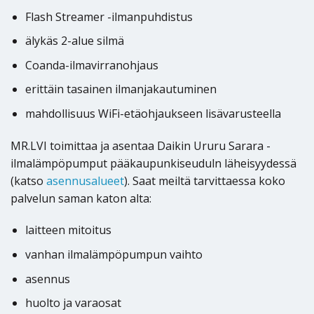
Flash Streamer -ilmanpuhdistus
älykäs 2-alue silmä
Coanda-ilmavirranohjaus
erittäin tasainen ilmanjakautuminen
mahdollisuus WiFi-etäohjaukseen lisävarusteella
MR.LVI toimittaa ja asentaa Daikin Ururu Sarara -
ilmalämpöpumput pääkaupunkiseuduln läheisyydessä
(katso
asennusalueet
). Saat meiltä tarvittaessa koko
palvelun saman katon alta:
laitteen mitoitus
vanhan ilmalämpöpumpun vaihto
asennus
huolto ja varaosat