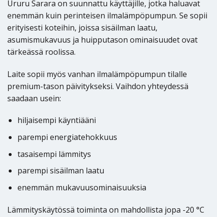
Ururu Sarara on suunnattu käyttäjille, jotka haluavat
enemmän kuin perinteisen ilmalämpöpumpun. Se sopii
erityisesti koteihin, joissa sisäilman laatu,
asumismukavuus ja huipputason ominaisuudet ovat
tärkeässä roolissa.
Laite sopii myös vanhan ilmalämpöpumpun tilalle
premium-tason päivitykseksi. Vaihdon yhteydessä
saadaan usein:
hiljaisempi käyntiääni
parempi energiatehokkuus
tasaisempi lämmitys
parempi sisäilman laatu
enemmän mukavuusominaisuuksia
Lämmityskäytössä toiminta on mahdollista jopa -20 °C