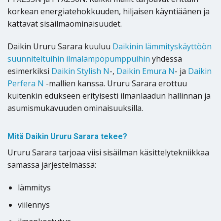
korkean energiatehokkuuden, hiljaisen käyntiäänen ja
kattavat sisäilmaominaisuudet.
Daikin Ururu Sarara kuuluu
Daikinin lämmityskäyttöön
suunniteltuihin ilmalämpöpumppuihin
yhdessä
esimerkiksi
Daikin Stylish N
-,
Daikin Emura N
- ja
Daikin
Perfera N
-mallien kanssa. Ururu Sarara erottuu
kuitenkin edukseen erityisesti ilmanlaadun hallinnan ja
asumismukavuuden ominaisuuksilla.
Mitä Daikin Ururu Sarara tekee?
Ururu Sarara tarjoaa viisi sisäilman käsittelytekniikkaa
samassa järjestelmässä:
lämmitys
viilennys