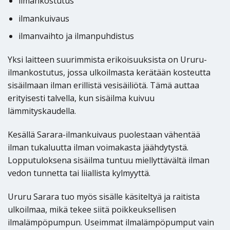
ilmankostutus
ilmankuivaus
ilmanvaihto ja ilmanpuhdistus
Yksi laitteen suurimmista erikoisuuksista on Ururu-
ilmankostutus, jossa ulkoilmasta kerätään kosteutta
sisäilmaan ilman erillistä vesisäiliötä. Tämä auttaa
erityisesti talvella, kun sisäilma kuivuu
lämmityskaudella.
Kesällä Sarara-ilmankuivaus puolestaan vähentää
ilman tukaluutta ilman voimakasta jäähdytystä.
Lopputuloksena sisäilma tuntuu miellyttävältä ilman
vedon tunnetta tai liiallista kylmyyttä.
Ururu Sarara tuo myös sisälle käsiteltyä ja raitista
ulkoilmaa, mikä tekee siitä poikkeuksellisen
ilmalämpöpumpun. Useimmat ilmalämpöpumput vain