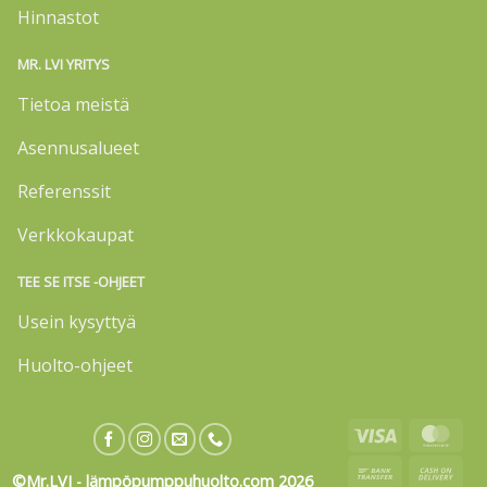
Hinnastot
MR. LVI YRITYS
Tietoa meistä
Asennusalueet
Referenssit
Verkkokaupat
TEE SE ITSE -OHJEET
Usein kysyttyä
Huolto-ohjeet
Visa
Mas
Bank
Cas
©Mr.LVI - lämpöpumppuhuolto.com 2026