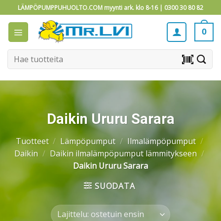
Skip
LÄMPÖPUMPPUHUOLTO.COM myynti ark. klo 8-16 |
0300 30 80 82
to
content
0
Etsi:
barcode_scanner
Daikin Ururu Sarara
Tuotteet
/
Lämpöpumput
/
Ilmalämpöpumput
/
Daikin
/
Daikin ilmalämpöpumput lämmitykseen
/
Daikin Ururu Sarara
SUODATA