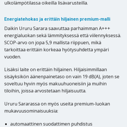
ulkolämpötilassa oikeilla lisävarusteilla.
Energiatehokas ja erittäin hiljainen premium-malli
Daikin Ururu Sarara saavuttaa parhaimman A+++
energialuokan sekä lämmityksessä että viilennyksessä.
SCOP-arvo on jopa 5,9 mallista riippuen, mikä
tarkoittaa erittäin korkeaa hyötysuhdetta ympäri
vuoden.
Lisäksi laite on erittäin hiljainen. Hiljaisimmillaan
sisäyksikön äänenpainetaso on vain 19 dB(A), joten se
soveltuu hyvin myös makuuhuoneisiin ja muihin
tiloihin, joissa arvostetaan hiljaisuutta.
Ururu Sararassa on myös useita premium-luokan
mukavuusominaisuuksia:
automaattinen suodattimen puhdistus