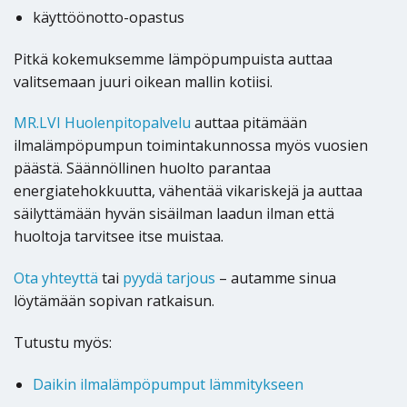
käyttöönotto-opastus
Pitkä kokemuksemme lämpöpumpuista auttaa
valitsemaan juuri oikean mallin kotiisi.
MR.LVI Huolenpitopalvelu
auttaa pitämään
ilmalämpöpumpun toimintakunnossa myös vuosien
päästä. Säännöllinen huolto parantaa
energiatehokkuutta, vähentää vikariskejä ja auttaa
säilyttämään hyvän sisäilman laadun ilman että
huoltoja tarvitsee itse muistaa.
Ota yhteyttä
tai
pyydä tarjous
– autamme sinua
löytämään sopivan ratkaisun.
Tutustu myös:
Daikin ilmalämpöpumput lämmitykseen