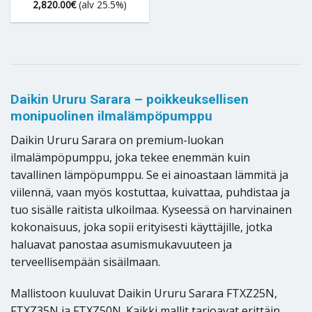
2,820.00
€
(alv 25.5%)
Daikin Ururu Sarara – poikkeuksellisen
monipuolinen ilmalämpöpumppu
Daikin Ururu Sarara on premium-luokan
ilmalämpöpumppu, joka tekee enemmän kuin
tavallinen lämpöpumppu. Se ei ainoastaan lämmitä ja
viilennä, vaan myös kostuttaa, kuivattaa, puhdistaa ja
tuo sisälle raitista ulkoilmaa. Kyseessä on harvinainen
kokonaisuus, joka sopii erityisesti käyttäjille, jotka
haluavat panostaa asumismukavuuteen ja
terveellisempään sisäilmaan.
Mallistoon kuuluvat Daikin Ururu Sarara FTXZ25N,
FTXZ35N ja FTXZ50N. Kaikki mallit tarjoavat erittäin