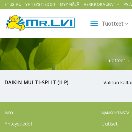
Skip
ETUSIVU
YHTEYSTIEDOT
MYYMÄLÄ
VERKKOKAUPAT
PAL
to
content
Tuotteet
Tuotteet
/
DAIKIN MULTI-SPLIT (ILP)
Valitun kaltai
INFO
AJANKOHTAISTA
Yhteystiedot
Uutiset