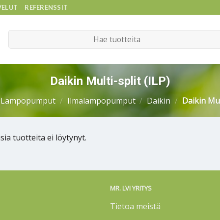
VELUT
REFERENSSIT
Etsi:
Daikin Multi-split (ILP)
Lämpöpumput
/
Ilmalämpöpumput
/
Daikin
/
Daikin Mult
sia tuotteita ei löytynyt.
MR. LVI YRITYS
Tietoa meistä