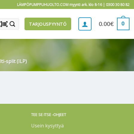
LÄMPÖPUMPPUHUOLTO.COM myynti ark. klo 8-16 |
0300 30 80 82
barcode_scanner
0
0.00
€
TARJOUSPYYNTÖ
i-split (ILP)
TEE SE ITSE -OHJEET
Usein kysyttyä