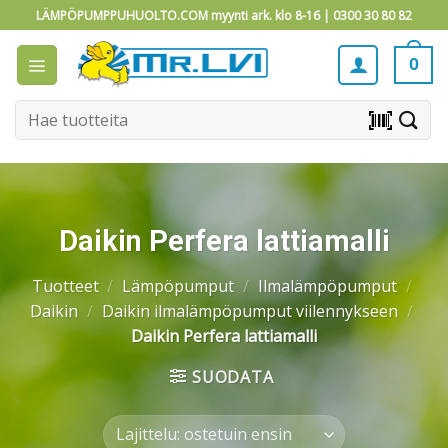
Skip
LÄMPÖPUMPPUHUOLTO.COM myynti ark. klo 8-16 |
0300 30 80 82
to
content
0
Etsi:
barcode_scanner
Daikin Perfera lattiamalli
Tuotteet
/
Lämpöpumput
/
Ilmalämpöpumput
/
Daikin
/
Daikin ilmalämpöpumput viilennykseen
/
Daikin Perfera lattiamalli
SUODATA