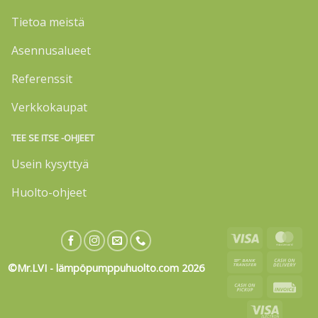
Tietoa meistä
Asennusalueet
Referenssit
Verkkokaupat
TEE SE ITSE -OHJEET
Usein kysyttyä
Huolto-ohjeet
Visa
Mas
Bank
Cas
©Mr.LVI - lämpöpumppuhuolto.com 2026
Transfer
On
Cash
Invo
Deli
on
Visa
Pickup