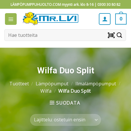
Skip
LÄMPÖPUMPPUHUOLTO.COM myynti ark. klo 8-16 |
0300 30 80 82
to
content
0
Etsi:
barcode_scanner
Wilfa Duo Split
Tuotteet
/
Lämpöpumput
/
Ilmalämpöpumput
/
Wilfa
/
Wilfa Duo Split
SUODATA