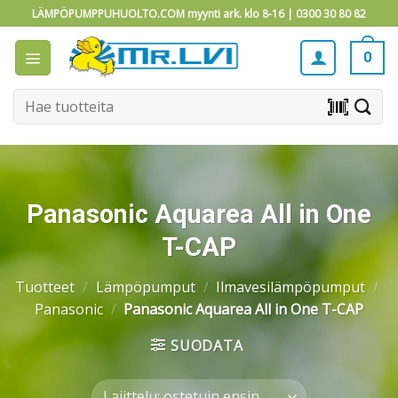
Skip
LÄMPÖPUMPPUHUOLTO.COM myynti ark. klo 8-16 |
0300 30 80 82
to
content
0
Etsi:
barcode_scanner
Panasonic Aquarea All in One
T-CAP
Tuotteet
/
Lämpöpumput
/
Ilmavesilämpöpumput
/
Panasonic
/
Panasonic Aquarea All in One T-CAP
SUODATA