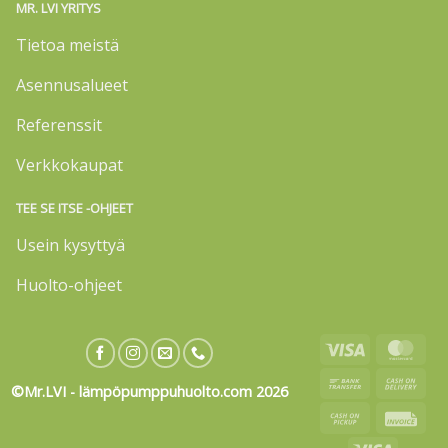
MR. LVI YRITYS
Tietoa meistä
Asennusalueet
Referenssit
Verkkokaupat
TEE SE ITSE -OHJEET
Usein kysyttyä
Huolto-ohjeet
Visa
Mas
Bank
Cas
©Mr.LVI - lämpöpumppuhuolto.com 2026
Transfer
On
Cash
Invo
Deli
on