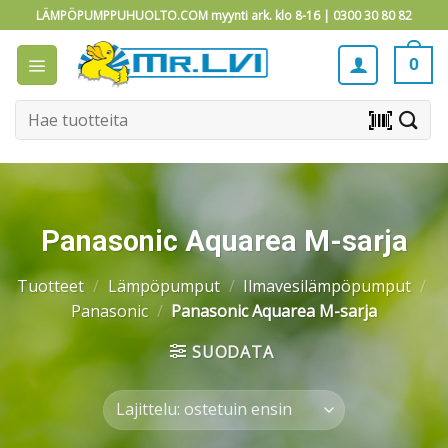
Skip
LÄMPÖPUMPPUHUOLTO.COM myynti ark. klo 8-16 |
0300 30 80 82
to
content
0
Etsi:
barcode_scanner
Panasonic Aquarea M-sarja
Tuotteet
/
Lämpöpumput
/
Ilmavesilämpöpumput
/
Panasonic
/
Panasonic Aquarea M-sarja
SUODATA