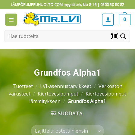
Skip
LÄMPÖPUMPPUHUOLTO.COM myynti ark. klo 8-16 |
0300 30 80 82
to
content
0
Etsi:
barcode_scanner
Grundfos Alpha1
Tuotteet
/
LVI-asennustarvikkeet
/
Verkoston
varusteet
/
Kiertovesipumput
/
Kiertovesipumput
lämmitykseen
/
Grundfos Alpha1
SUODATA