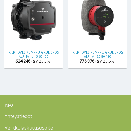
KIERTOVESIPUMPPU GRUNDFOS
KIERTOVESIPUMPPU GRUNDFOS
ALPHA1 L 15-60 130
ALPHA1 25-80 180
624.24
€
(alv 25.5%)
776.97
€
(alv 25.5%)
INFO
Yhteystiedot
Verkkolaskutusosoite